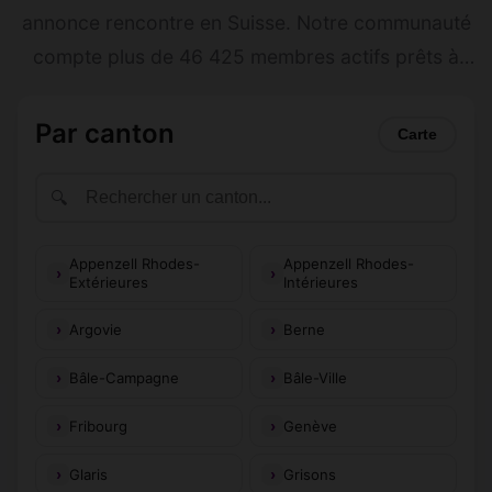
annonce rencontre en Suisse. Notre communauté
compte plus de 46 425 membres actifs prêts à
faire de nouvelles rencontres. Inscription 100 %
gratuite, profils vérifiés et messagerie privée.
Par canton
Carte
Trouvez des personnes qui partagent vos envies
près de chez vous. N'attendez plus, rejoignez-
🔍
nous dès maintenant !
Appenzell Rhodes-
Appenzell Rhodes-
Extérieures
Intérieures
Argovie
Berne
Bâle-Campagne
Bâle-Ville
Fribourg
Genève
Glaris
Grisons