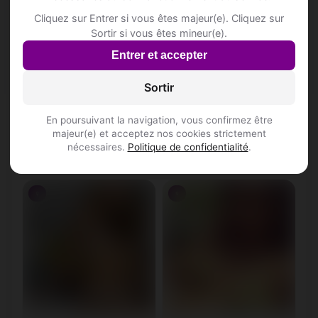
Cliquez sur Entrer si vous êtes majeur(e). Cliquez sur
Sortir si vous êtes mineur(e).
Entrer et accepter
Sortir
En poursuivant la navigation, vous confirmez être
Marie-sylviane, 36
Marie-luz, 35
majeur(e) et acceptez nos cookies strictement
Taureau
Vierge • Pilote
nécessaires.
Politique de confidentialité
.
Bâle • Bâle-Ville
Ziegelbrücke • Glaris
♀
♀