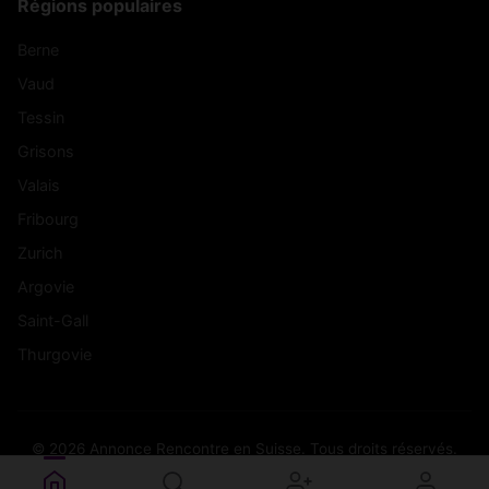
Régions populaires
Berne
Vaud
Tessin
Grisons
Valais
Fribourg
Zurich
Argovie
Saint-Gall
Thurgovie
© 2026 Annonce Rencontre en Suisse. Tous droits réservés.