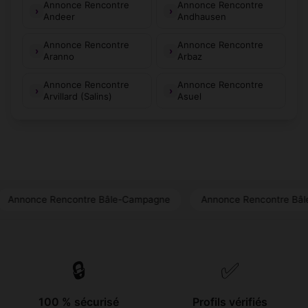
Annonce Rencontre
Annonce Rencontre
Andeer
Andhausen
Annonce Rencontre
Annonce Rencontre
Aranno
Arbaz
Annonce Rencontre
Annonce Rencontre
Arvillard (Salins)
Asuel
tre Bâle-Campagne
Annonce Rencontre Bâle-Ville
Annonc
🔒
✅
100 % sécurisé
Profils vérifiés