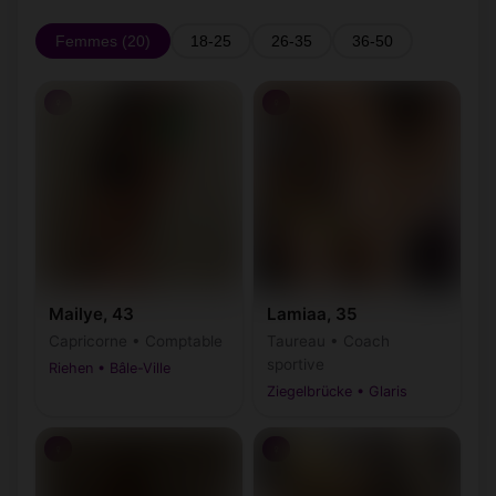
Femmes (20)
18-25
26-35
36-50
♀
♀
Mailye, 43
Lamiaa, 35
Capricorne • Comptable
Taureau • Coach
sportive
Riehen • Bâle-Ville
Ziegelbrücke • Glaris
♀
♀