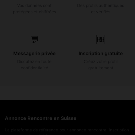
Vos données sont
Des profils authentiques
protégées et chiffrées
et vérifiés
💬
🆓
Messagerie privée
Inscription gratuite
Discutez en toute
Créez votre profil
confidentialité
gratuitement
Annonce Rencontre en Suisse
La plateforme de référence pour annonce rencontre. Inscription