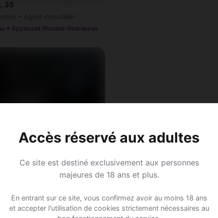
, 35
corne • Agent immobilier
au • Appenzell Rhodes-Intérieures
Accès réservé aux adultes
ynn, 35
Ce site est destiné exclusivement aux personnes
• Designer graphique
majeures de 18 ans et plus.
au • Appenzell Rhodes-Intérieures
En entrant sur ce site, vous confirmez avoir au moins 18 ans
et accepter l'utilisation de cookies strictement nécessaires au