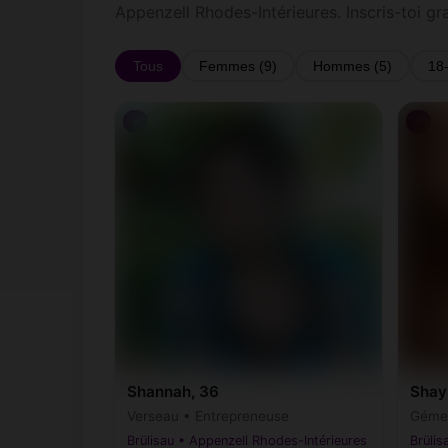
Appenzell Rhodes-Intérieures. Inscris-toi g
Tous
Femmes (9)
Hommes (5)
18
♀
♀
Shannah, 36
Shay
Verseau • Entrepreneuse
Géme
Brülisau • Appenzell Rhodes-Intérieures
Brülis