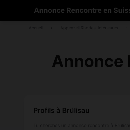
Annonce Rencontre en Suis
Accueil
›
Appenzell Rhodes-Intérieures
›
Annonce R
Profils à Brülisau
Tu cherches un annonce rencontre à Brülisau