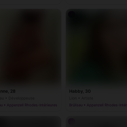
♀
anne, 28
Habby, 30
au • Développeuse
Lion • Artiste
au • Appenzell Rhodes-Intérieures
Brülisau • Appenzell Rhodes-Intér
♂