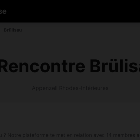
se
Brülisau
encontre Brüli
Appenzell Rhodes-Intérieures
 ? Notre plateforme te met en relation avec 14 membres act