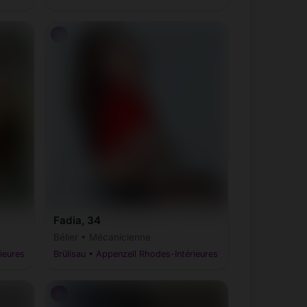
♀
Fadia, 34
Bélier • Mécanicienne
ieures
Brülisau • Appenzell Rhodes-Intérieures
♂