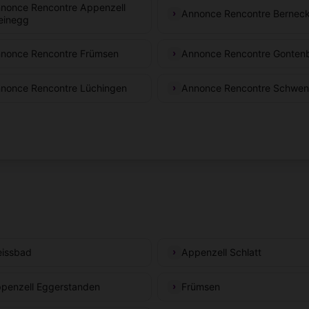
nonce Rencontre Appenzell
Annonce Rencontre Bernec
einegg
nonce Rencontre Frümsen
Annonce Rencontre Gonten
nonce Rencontre Lüchingen
Annonce Rencontre Schwe
issbad
Appenzell Schlatt
penzell Eggerstanden
Frümsen