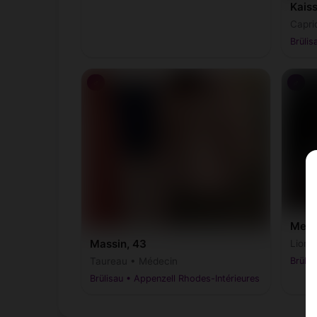
Kaiss
Capri
Brülis
♂
♂
Melv
Massin, 43
Lion 
Taureau • Médecin
Brülis
Brülisau • Appenzell Rhodes-Intérieures