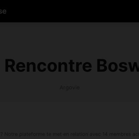
se
Rencontre Bosw
Argovie
? Notre plateforme te met en relation avec 14 membres acti