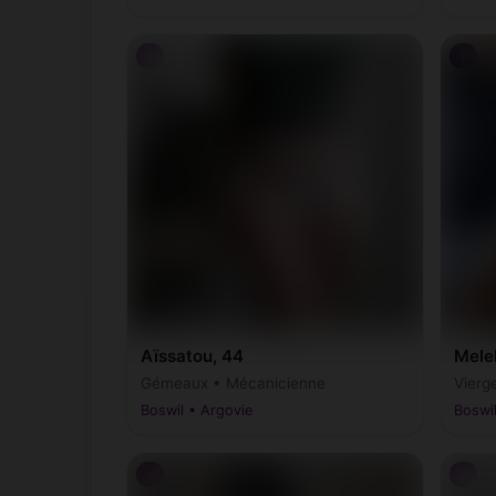
♀
♀
Aïssatou, 44
Mele
Gémeaux • Mécanicienne
Vierg
Boswil • Argovie
Boswil
♂
♂