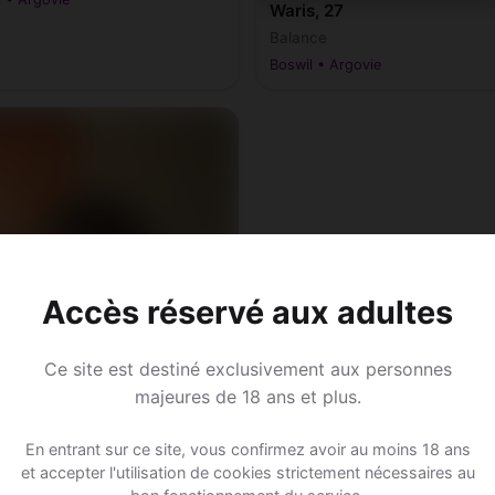
Waris, 27
Balance
Boswil • Argovie
Accès réservé aux adultes
Ce site est destiné exclusivement aux personnes
majeures de 18 ans et plus.
En entrant sur ce site, vous confirmez avoir au moins 18 ans
et accepter l'utilisation de cookies strictement nécessaires au