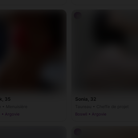
♀
k, 35
Sonia, 32
e • Menuisière
Taureau • Cheffe de projet
 • Argovie
Boswil • Argovie
♂