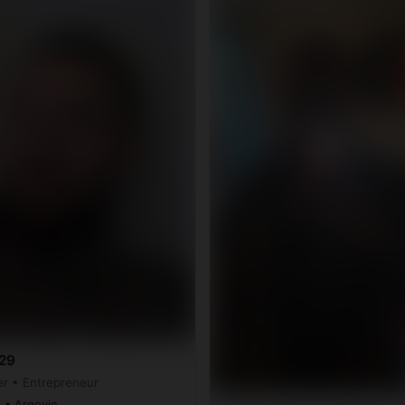
 29
r • Entrepreneur
 • Argovie