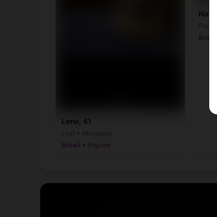
Nathi
Poiss
Boswil
Leno, 41
Lion • Menuisier
Boswil • Argovie