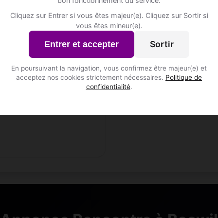
bon fonctionnement du service.
s, 35
Cliquez sur Entrer si vous êtes majeur(e). Cliquez sur Sortir si
vous êtes mineur(e).
ons • Consultant
 • Argovie
Sortir
Entrer et accepter
En poursuivant la navigation, vous confirmez être majeur(e) et
acceptez nos cookies strictement nécessaires.
Politique de
confidentialité
.