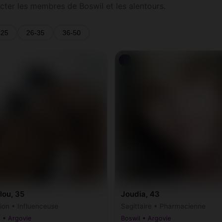
acter les membres de Boswil et les alentours.
-25
26-35
36-50
♀
lou, 35
Joudia, 43
ion • Influenceuse
Sagittaire • Pharmacienne
 • Argovie
Boswil • Argovie