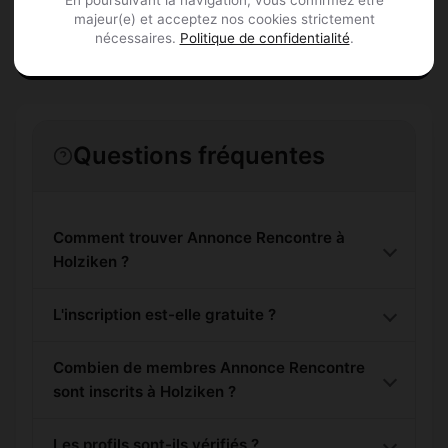
En poursuivant la navigation, vous confirmez être
S'inscrire gratuitement
majeur(e) et acceptez nos cookies strictement
nécessaires.
Politique de confidentialité
.
Questions fréquentes
Comment trouver Annonce Rencontre à
Holziken ?
L'inscription est-elle gratuite ?
Combien de membres Annonce Rencontre
sont inscrits à Holziken ?
Les profils sont-ils vérifiés ?