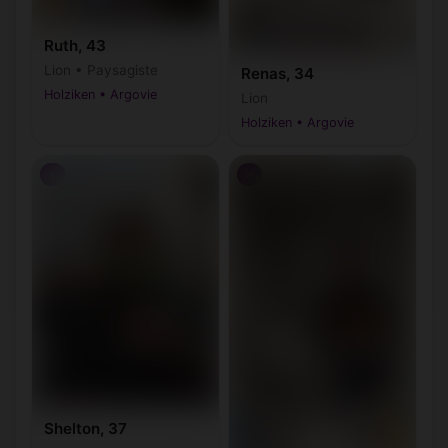
Ruth, 43
Lion • Paysagiste
Renas, 34
Holziken • Argovie
Lion
Holziken • Argovie
♂
♂
Shelton, 37