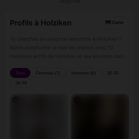
Argovie
Profils à Holziken
🗺 Carte
Tu cherches un annonce rencontre à Holziken ?
Notre plateforme te met en relation avec 13
membres actifs de Holziken et ses environs dans
le Argovie. Inscris-toi gratuitement pour contacter
les membres de Holziken et les alentours.
Tous
Femmes (7)
Hommes (6)
26-35
36-50
♀
♀