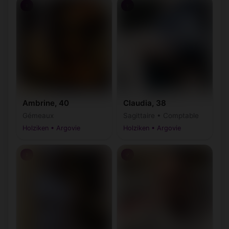
♀
♀
Ambrine, 40
Claudia, 38
Gémeaux
Sagittaire • Comptable
Holziken • Argovie
Holziken • Argovie
♀
♂