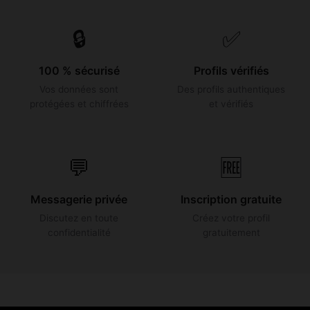
🔒
✅
100 % sécurisé
Profils vérifiés
Vos données sont
Des profils authentiques
protégées et chiffrées
et vérifiés
💬
🆓
Messagerie privée
Inscription gratuite
Discutez en toute
Créez votre profil
confidentialité
gratuitement