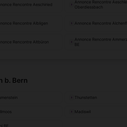
Annonce Rencontre Aeschle
nonce Rencontre Aeschiried
Oberdiessbach
nonce Rencontre Albligen
Annonce Rencontre Alchenf
Annonce Rencontre Ammerz
nonce Rencontre Altbüron
BE
n b. Bern
umenstein
Thunstetten
llmoos
Madiswil
ni BE