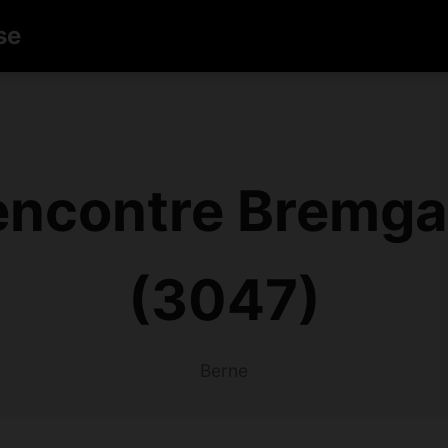
se
ncontre Bremgar
(3047)
Berne