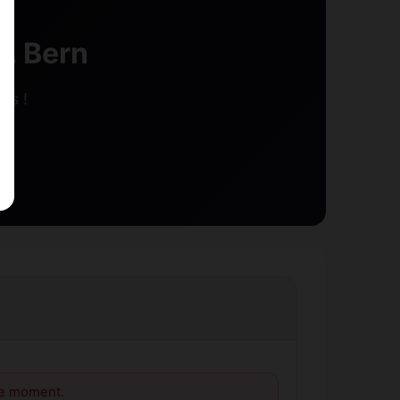
. Bern
rs !
le moment.