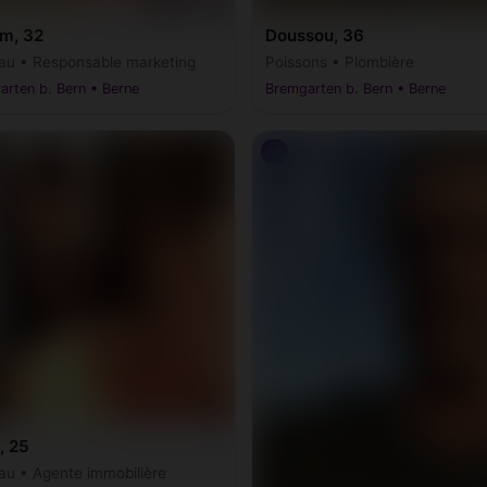
m, 32
Doussou, 36
au • Responsable marketing
Poissons • Plombière
rten b. Bern • Berne
Bremgarten b. Bern • Berne
♂
, 25
au • Agente immobilière