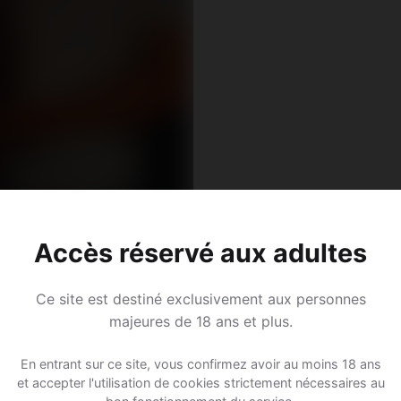
Accès réservé aux adultes
jay, 35
corne • Journaliste
Ce site est destiné exclusivement aux personnes
rten b. Bern • Berne
majeures de 18 ans et plus.
En entrant sur ce site, vous confirmez avoir au moins 18 ans
et accepter l'utilisation de cookies strictement nécessaires au