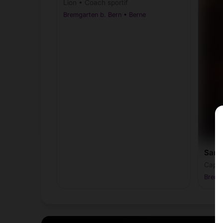
Lion • Coach sportif
Bremgarten b. Bern • Berne
Sand
Capri
Bremga