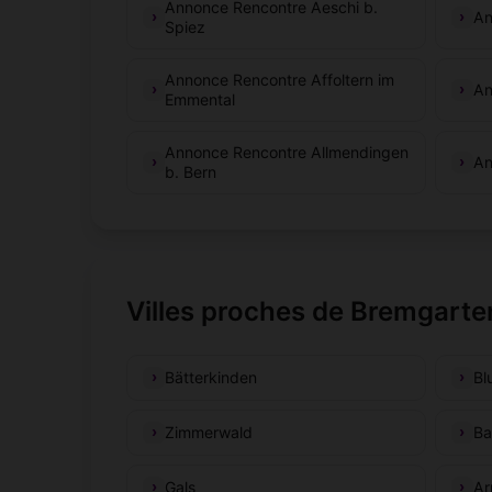
Annonce Rencontre Aeschi b.
An
Spiez
Annonce Rencontre Affoltern im
An
Emmental
Annonce Rencontre Allmendingen
An
b. Bern
Villes proches de Bremgarte
Bätterkinden
Bl
Zimmerwald
Ba
Gals
Ar