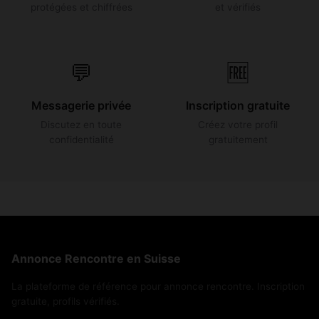
protégées et chiffrées
et vérifiés
💬
🆓
Messagerie privée
Inscription gratuite
Discutez en toute
Créez votre profil
confidentialité
gratuitement
Annonce Rencontre en Suisse
La plateforme de référence pour annonce rencontre. Inscription
gratuite, profils vérifiés.