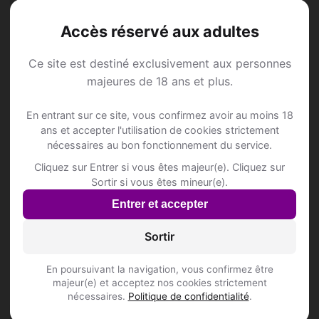
Accès réservé aux adultes
Ce site est destiné exclusivement aux personnes
Annonce Rencontre à
majeures de 18 ans et plus.
Gasel
En entrant sur ce site, vous confirmez avoir au moins 18
ans et accepter l'utilisation de cookies strictement
nécessaires au bon fonctionnement du service.
Rejoins les membres de Gasel et des
alentours !
Cliquez sur Entrer si vous êtes majeur(e). Cliquez sur
Sortir si vous êtes mineur(e).
Entrer et accepter
S'inscrire gratuitement
Sortir
En poursuivant la navigation, vous confirmez être
majeur(e) et acceptez nos cookies strictement
nécessaires.
Politique de confidentialité
.
Questions fréquentes