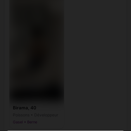
Birama, 40
Poissons • Développeur
Gasel • Berne