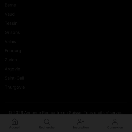
Berne
Vaud
Tessin
Grisons
Valais
Fribourg
Zurich
Argovie
Saint-Gall
Thurgovie
© 2026 Annonce Rencontre en Suisse. Tous droits réservés.
Accueil
Recherche
Inscription
Connexion