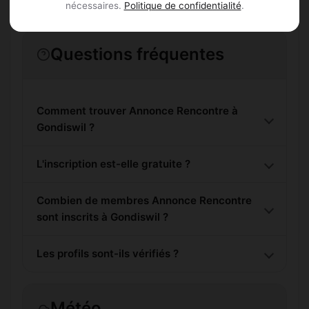
nécessaires.
Politique de confidentialité
.
Questions fréquentes
Comment trouver Annonce Rencontre à
Gondiswil ?
L'inscription est-elle gratuite ?
Combien de membres Annonce Rencontre
sont inscrits à Gondiswil ?
Les profils sont-ils vérifiés ?
Météo