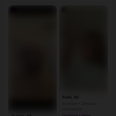
♂
♂
Fodil, 40
Scorpion • Directeur
commercial
Gondiswil • Berne