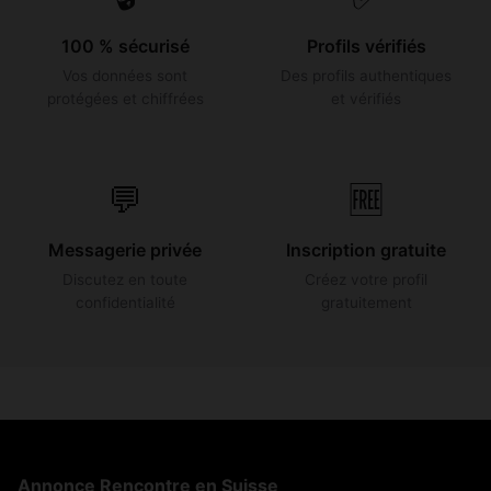
100 % sécurisé
Profils vérifiés
Vos données sont
Des profils authentiques
protégées et chiffrées
et vérifiés
💬
🆓
Messagerie privée
Inscription gratuite
Discutez en toute
Créez votre profil
confidentialité
gratuitement
Annonce Rencontre en Suisse