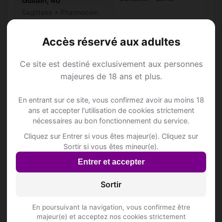
Guilain, 40
Sagittaire • Pharmacien
Gondiswil • Berne
Accès réservé aux adultes
Ce site est destiné exclusivement aux personnes
majeures de 18 ans et plus.
Annonce Rencontre à
En entrant sur ce site, vous confirmez avoir au moins 18
ans et accepter l'utilisation de cookies strictement
Gondiswil
nécessaires au bon fonctionnement du service.
Cliquez sur Entrer si vous êtes majeur(e). Cliquez sur
Rejoins les membres de Gondiswil et des
Sortir si vous êtes mineur(e).
alentours !
Entrer et accepter
Sortir
S'inscrire gratuitement
En poursuivant la navigation, vous confirmez être
majeur(e) et acceptez nos cookies strictement