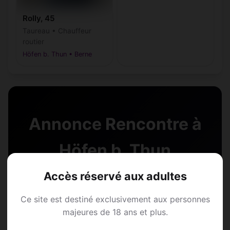
Rolly, 45
Taureau • Chauffeur
routier
Höfen b. Thun • Berne
Annonce Rencontre à
Höfen b. Thun
Accès réservé aux adultes
Rejoins les membres de Höfen b. Thun et
des alentours !
Ce site est destiné exclusivement aux personnes
majeures de 18 ans et plus.
S'inscrire gratuitement