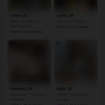
Lirone, 25
Lyane, 38
Bélier • Assistante
Taureau • Artisane
administrative
Höfen b. Thun • Berne
Höfen b. Thun • Berne
♀
♀
Galadriel, 34
Edda, 34
Capricorne • Secrétaire
Vierge • Community
médicale
manager