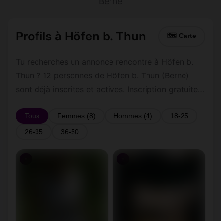
Berne
Profils à Höfen b. Thun
🗺 Carte
Tu recherches un annonce rencontre à Höfen b.
Thun ? 12 personnes de Höfen b. Thun (Berne)
sont déjà inscrites et actives. Inscription gratuite
et rapide pour commencer à tchatter avec les
membres de Höfen b. Thun.
Tous
Femmes (8)
Hommes (4)
18-25
26-35
36-50
♀
♀