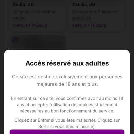
Kelifa, 40
Yahnis, 30
Gémeaux • Chauffeur
Capricorne • Éducateur
routier
spécialisé
Aumont • Fribourg
Aumont • Fribourg
♂
Accès réservé aux adultes
Ce site est destiné exclusivement aux personnes
Yecine, 22
majeures de 18 ans et plus.
Bélier • Menuisier
Aumont • Fribourg
En entrant sur ce site, vous confirmez avoir au moins 18
ans et accepter l'utilisation de cookies strictement
nécessaires au bon fonctionnement du service.
Cliquez sur Entrer si vous êtes majeur(e). Cliquez sur
Sortir si vous êtes mineur(e).