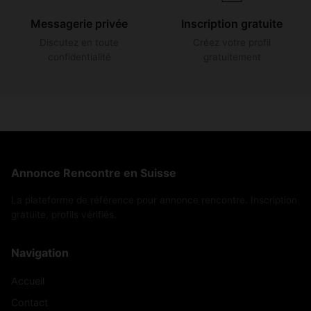
Messagerie privée
Inscription gratuite
Discutez en toute
Créez votre profil
confidentialité
gratuitement
Annonce Rencontre en Suisse
La plateforme de référence pour annonce rencontre. Inscription
gratuite, profils vérifiés.
Navigation
Accueil
Contact