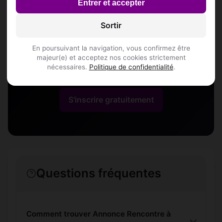
Annonce Rencontre à
Entrer et accepter
Aumont
Sortir
En poursuivant la navigation, vous confirmez être
Rejoins les membres de Aumont et des
majeur(e) et acceptez nos cookies strictement
nécessaires.
Politique de confidentialité
.
alentours !
S'inscrire gratuitement
Questions fréquentes
Comment trouver Annonce Rencontre à