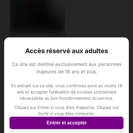
Téo, 33
Capricorne • Consultant
Accès réservé aux adultes
Bergün/Bravuogn •
Grisons
Ce site est destiné exclusivement aux personnes
majeures de 18 ans et plus.
En entrant sur ce site, vous confirmez avoir au moins 18
ans et accepter l'utilisation de cookies strictement
Annonce Rencontre à
nécessaires au bon fonctionnement du service.
Cliquez sur Entrer si vous êtes majeur(e). Cliquez sur
Bergün/Bravuogn
Sortir si vous êtes mineur(e).
Entrer et accepter
Rejoins les membres de Bergün/Bravuogn