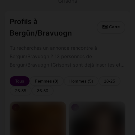
Grisons
Profils à
🗺 Carte
Bergün/Bravuogn
Tu recherches un annonce rencontre à
Bergün/Bravuogn ? 13 personnes de
Bergün/Bravuogn (Grisons) sont déjà inscrites et
actives. Inscription gratuite et rapide pour
commencer à tchatter avec les membres de
Tous
Femmes (8)
Hommes (5)
18-25
Bergün/Bravuogn.
26-35
36-50
♀
♀