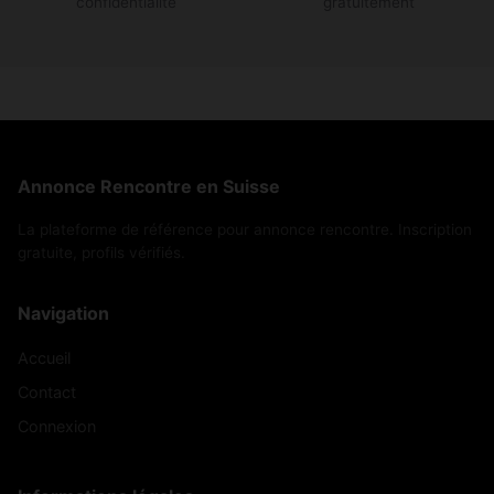
confidentialité
gratuitement
Annonce Rencontre en Suisse
La plateforme de référence pour annonce rencontre. Inscription
gratuite, profils vérifiés.
Navigation
Accueil
Contact
Connexion