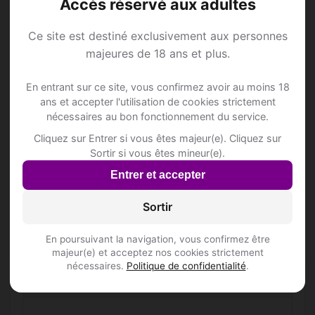
Accès réservé aux adultes
Annonce Rencontre à
Ce site est destiné exclusivement aux personnes
majeures de 18 ans et plus.
Dierikon
En entrant sur ce site, vous confirmez avoir au moins 18
ans et accepter l'utilisation de cookies strictement
Rejoins les membres de Dierikon et des
nécessaires au bon fonctionnement du service.
alentours !
Cliquez sur Entrer si vous êtes majeur(e). Cliquez sur
Sortir si vous êtes mineur(e).
S'inscrire gratuitement
Entrer et accepter
Sortir
En poursuivant la navigation, vous confirmez être
majeur(e) et acceptez nos cookies strictement
nécessaires.
Politique de confidentialité
.
Questions fréquentes