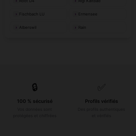
Root D4
Rigi Kaltbad
Fischbach LU
Ermensee
Alberswil
Rain
🔒
✅
100 % sécurisé
Profils vérifiés
Vos données sont
Des profils authentiques
protégées et chiffrées
et vérifiés