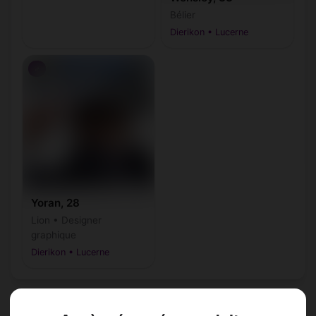
Bélier
Dierikon • Lucerne
♂
Yoran, 28
Lion • Designer
graphique
Dierikon • Lucerne