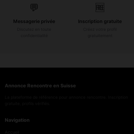
💬
🆓
Messagerie privée
Inscription gratuite
Discutez en toute
Créez votre profil
confidentialité
gratuitement
Annonce Rencontre en Suisse
La plateforme de référence pour annonce rencontre. Inscription
gratuite, profils vérifiés.
Navigation
Accueil