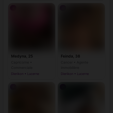
♀
♀
Medyna, 25
Feinda, 38
Capricorne •
Cancer • Agente
Commerciale
immobilière
Dierikon • Lucerne
Dierikon • Lucerne
♀
♂