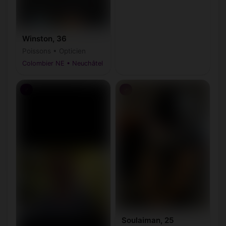
Winston, 36
Poissons • Opticien
Colombier NE • Neuchâtel
♂
♂
Soulaiman, 25