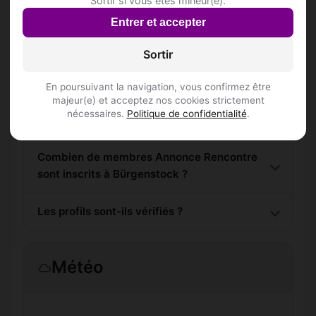
Sortir si vous êtes mineur(e).
Questions fréquentes
Entrer et accepter
Sortir
Comment trouver Annonce Rencontre à
Bürgenstock ?
En poursuivant la navigation, vous confirmez être
majeur(e) et acceptez nos cookies strictement
nécessaires.
Politique de confidentialité
.
L'inscription est-elle gratuite ?
Combien de membres Annonce Rencontre
sont inscrits à Bürgenstock ?
Les profils sont-ils vérifiés ?
Météo