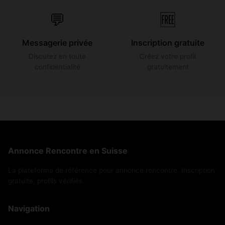
💬
🆓
Messagerie privée
Inscription gratuite
Discutez en toute
Créez votre profil
confidentialité
gratuitement
Annonce Rencontre en Suisse
La plateforme de référence pour annonce rencontre. Inscription
gratuite, profils vérifiés.
Navigation