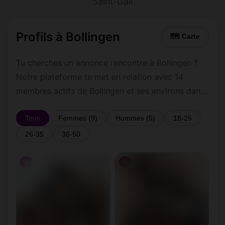
Saint-Gall
Profils à Bollingen
🗺 Carte
Tu cherches un annonce rencontre à Bollingen ?
Notre plateforme te met en relation avec 14
membres actifs de Bollingen et ses environs dans
le Saint-Gall. Inscris-toi gratuitement pour
contacter les membres de Bollingen et les
Tous
Femmes (9)
Hommes (5)
18-25
alentours.
26-35
36-50
♀
♀