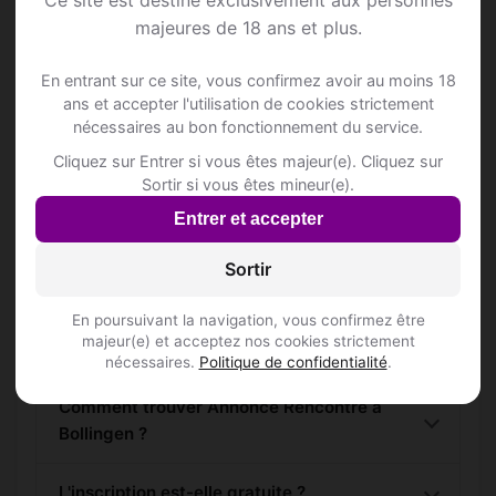
Ce site est destiné exclusivement aux personnes
majeures de 18 ans et plus.
Rejoins les membres de Bollingen et des
En entrant sur ce site, vous confirmez avoir au moins 18
alentours !
ans et accepter l'utilisation de cookies strictement
nécessaires au bon fonctionnement du service.
S'inscrire gratuitement
Cliquez sur Entrer si vous êtes majeur(e). Cliquez sur
Sortir si vous êtes mineur(e).
Entrer et accepter
Sortir
Questions fréquentes
En poursuivant la navigation, vous confirmez être
majeur(e) et acceptez nos cookies strictement
nécessaires.
Politique de confidentialité
.
Comment trouver Annonce Rencontre à
Bollingen ?
L'inscription est-elle gratuite ?