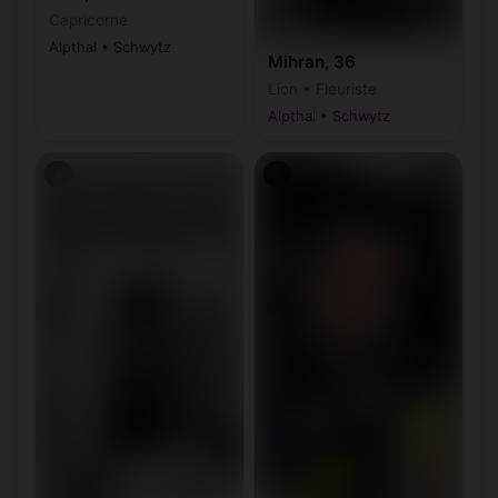
Capricorne
Alpthal • Schwytz
Mihran, 36
Lion • Fleuriste
Alpthal • Schwytz
♂
♂