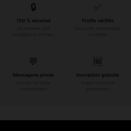
🔒
✅
100 % sécurisé
Profils vérifiés
Vos données sont
Des profils authentiques
protégées et chiffrées
et vérifiés
💬
🆓
Messagerie privée
Inscription gratuite
Discutez en toute
Créez votre profil
confidentialité
gratuitement