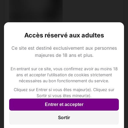
Sohail, 41
Accès réservé aux adultes
Taureau • Consultant
Bioggio • Tessin
Ce site est destiné exclusivement aux personnes
majeures de 18 ans et plus.
En entrant sur ce site, vous confirmez avoir au moins 18
ans et accepter l'utilisation de cookies strictement
Annonce Rencontre à
nécessaires au bon fonctionnement du service.
Cliquez sur Entrer si vous êtes majeur(e). Cliquez sur
Bioggio
Sortir si vous êtes mineur(e).
Entrer et accepter
Rejoins les membres de Bioggio et des
alentours !
Sortir