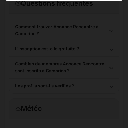
Questions fréquentes
Comment trouver Annonce Rencontre à
Camorino ?
L'inscription est-elle gratuite ?
Combien de membres Annonce Rencontre
sont inscrits à Camorino ?
Les profils sont-ils vérifiés ?
Météo