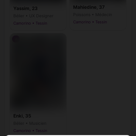
Mahiedine, 37
Yassim, 23
Poissons • Médecin
Bélier • UX Designer
Camorino • Tessin
Camorino • Tessin
♂
Enki, 35
Bélier • Musicien
Camorino • Tessin