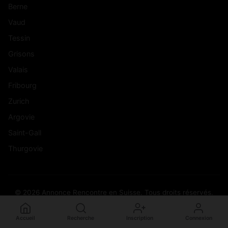
Berne
Vaud
Tessin
Grisons
Valais
Fribourg
Zurich
Argovie
Saint-Gall
Thurgovie
© 2026 Annonce Rencontre en Suisse. Tous droits réservés.
Accueil
Recherche
Inscription
Connexion