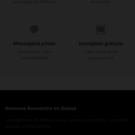
protégées et chiffrées
et vérifiés
💬
🆓
Messagerie privée
Inscription gratuite
Discutez en toute
Créez votre profil
confidentialité
gratuitement
Annonce Rencontre en Suisse
La plateforme de référence pour annonce rencontre. Inscription
gratuite, profils vérifiés.