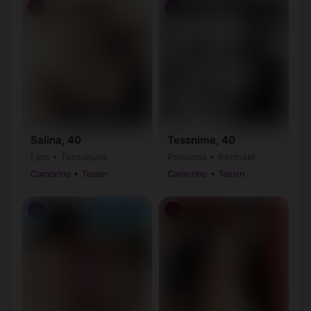
♀
♀
Salina, 40
Tessnime, 40
Lion • Tatoueuse
Poissons • Barmaid
Camorino • Tessin
Camorino • Tessin
♀
♂