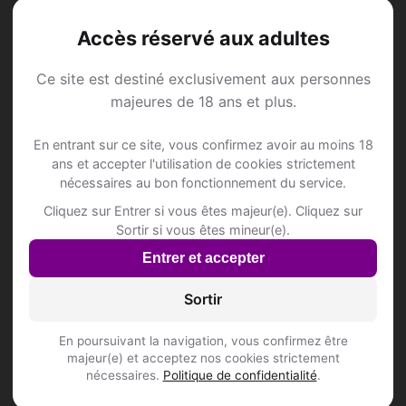
Accès réservé aux adultes
Ce site est destiné exclusivement aux personnes
Annonce Rencontre à
majeures de 18 ans et plus.
Camorino
En entrant sur ce site, vous confirmez avoir au moins 18
ans et accepter l'utilisation de cookies strictement
nécessaires au bon fonctionnement du service.
Rejoins les membres de Camorino et des
Cliquez sur Entrer si vous êtes majeur(e). Cliquez sur
alentours !
Sortir si vous êtes mineur(e).
Entrer et accepter
S'inscrire gratuitement
Sortir
En poursuivant la navigation, vous confirmez être
majeur(e) et acceptez nos cookies strictement
nécessaires.
Politique de confidentialité
.