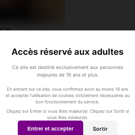
e, 34
au • Community manager
TG • Thurgovie
Accès réservé aux adultes
Ce site est destiné exclusivement aux personnes
majeures de 18 ans et plus.
Annonce Rencontre à Berg T
En entrant sur ce site, vous confirmez avoir au moins 18 ans
et accepter l'utilisation de cookies strictement nécessaires au
bon fonctionnement du service.
Rejoins les membres de Berg TG et des alentours !
Cliquez sur Entrer si vous êtes majeur(e). Cliquez sur Sortir si
vous êtes mineur(e).
S'inscrire gratuitement
Sortir
Entrer et accepter