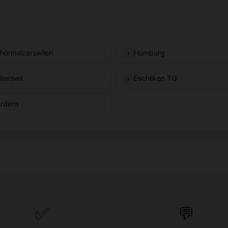
hönholzerswilen
Homburg
lterswil
Eschlikon TG
rdern
✅
💬