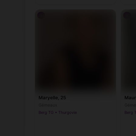
♀
♀
Maryelle, 25
Mauri
Gémeaux
Géme
Berg TG • Thurgovie
Berg 