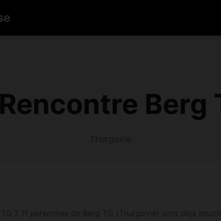
se
Rencontre Berg 
Thurgovie
G ? 11 personnes de Berg TG (Thurgovie) sont déjà inscrites