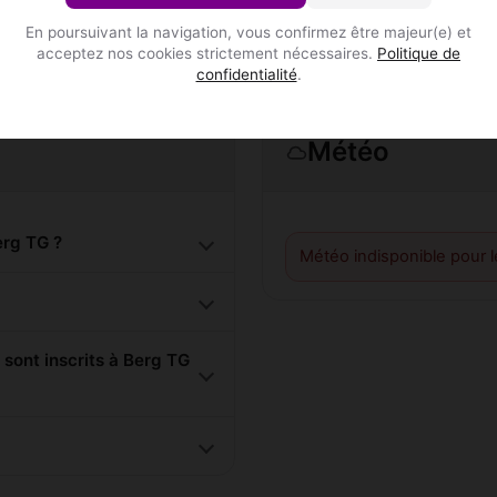
En poursuivant la navigation, vous confirmez être majeur(e) et
acceptez nos cookies strictement nécessaires.
Politique de
confidentialité
.
Météo
rg TG ?
Météo indisponible pour 
ont inscrits à Berg TG