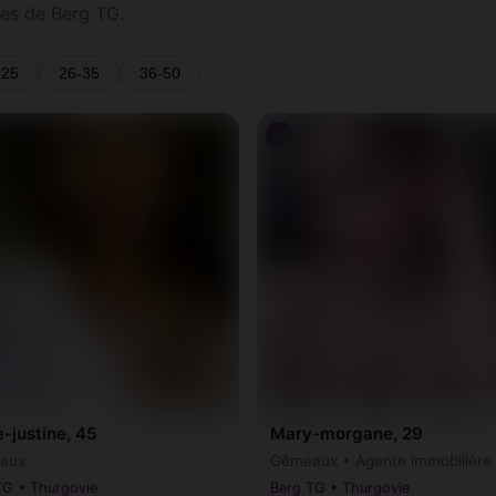
es de Berg TG.
-25
26-35
36-50
♀
-justine, 45
Mary-morgane, 29
aux
Gémeaux • Agente immobilière
TG • Thurgovie
Berg TG • Thurgovie