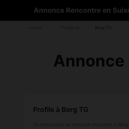
Annonce Rencontre en Suis
Accueil
›
Thurgovie
›
Berg TG
Annonce 
Profils à Berg TG
Tu recherches un annonce rencontre à Berg T