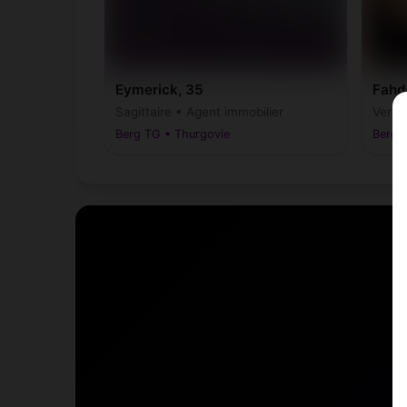
Eymerick, 35
Fahd
Sagittaire • Agent immobilier
Verse
Berg TG • Thurgovie
Berg 