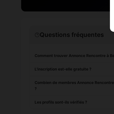
Questions fréquentes
Comment trouver Annonce Rencontre à Be
L'inscription est-elle gratuite ?
Combien de membres Annonce Rencontre s
?
Les profils sont-ils vérifiés ?