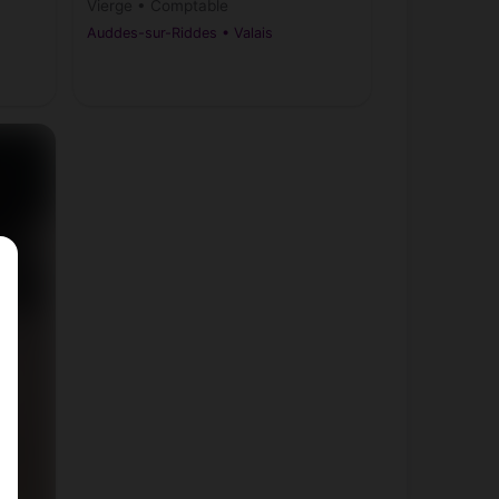
Vierge • Comptable
Auddes-sur-Riddes • Valais