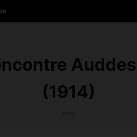
se
ncontre Auddes
(1914)
Valais