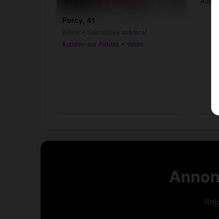
Audde
Percy, 41
Bélier • Secrétaire médical
Auddes-sur-Riddes • Valais
Annon
Rej