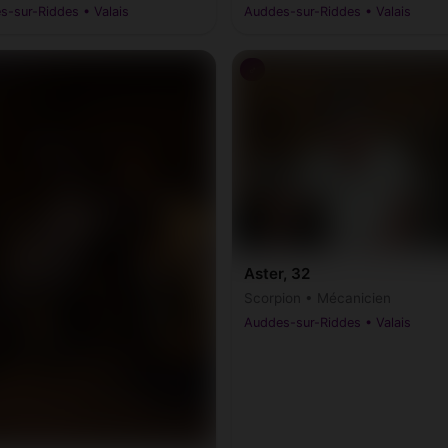
s-sur-Riddes • Valais
Auddes-sur-Riddes • Valais
♂
Aster, 32
Scorpion • Mécanicien
Auddes-sur-Riddes • Valais