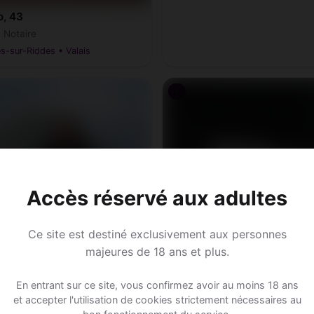
, 43
• Notaire
s-sur-Riddes • Valais
♂
Accès réservé aux adultes
Ce site est destiné exclusivement aux personnes
majeures de 18 ans et plus.
i, 31
En entrant sur ce site, vous confirmez avoir au moins 18 ans
ion • Entrepreneur
et accepter l'utilisation de cookies strictement nécessaires au