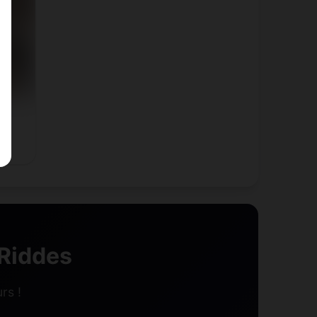
Riddes
rs !