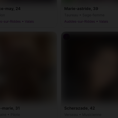
ce-may, 24
Marie-astride, 39
ion
Taureau • Sage-femme
s-sur-Riddes • Valais
Auddes-sur-Riddes • Valais
♀
-marie, 31
Scherazade, 42
aire • Pilote
Verseau • Musicienne