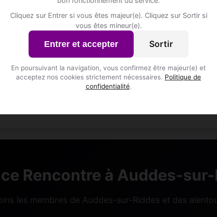
bon fonctionnement du service.
s-sur-Riddes • Valais
Cliquez sur Entrer si vous êtes majeur(e). Cliquez sur Sortir si
vous êtes mineur(e).
Sortir
Entrer et accepter
En poursuivant la navigation, vous confirmez être majeur(e) et
Gradi, 23
acceptez nos cookies strictement nécessaires.
Politique de
confidentialité
.
Bélier • Designer graphique
Auddes-sur-Riddes • Valais
ce Rencontre à Auddes-sur-
oins les membres de Auddes-sur-Riddes et des alentou