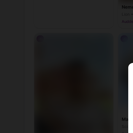
Nemo
Lion 
Audde
♂
♂
Matah
Scorp