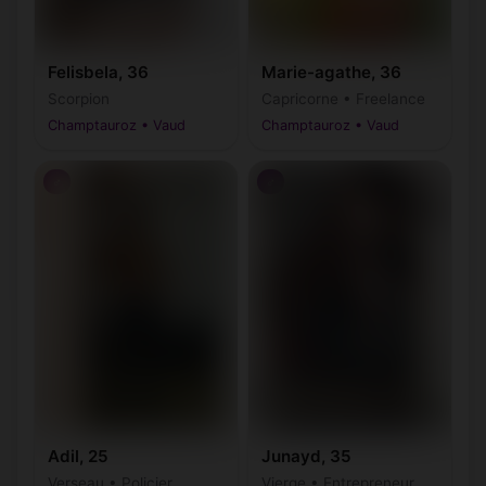
Felisbela, 36
Marie-agathe, 36
Scorpion
Capricorne • Freelance
Champtauroz • Vaud
Champtauroz • Vaud
♂
♂
Junayd, 35
Adil, 25
Vierge • Entrepreneur
Verseau • Policier