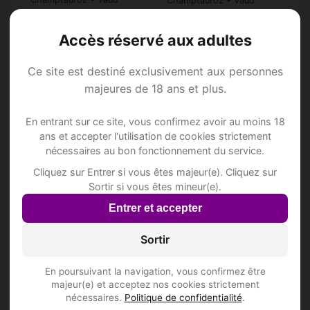
Champtauroz • Vaud
Accès réservé aux adultes
Ce site est destiné exclusivement aux personnes
Annonce Rencontre à
majeures de 18 ans et plus.
En entrant sur ce site, vous confirmez avoir au moins 18
Champtauroz
ans et accepter l'utilisation de cookies strictement
nécessaires au bon fonctionnement du service.
Rejoins les membres de Champtauroz et
Cliquez sur Entrer si vous êtes majeur(e). Cliquez sur
des alentours !
Sortir si vous êtes mineur(e).
Entrer et accepter
S'inscrire gratuitement
Sortir
En poursuivant la navigation, vous confirmez être
majeur(e) et acceptez nos cookies strictement
nécessaires.
Politique de confidentialité
.