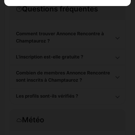
Questions fréquentes
Comment trouver Annonce Rencontre à
Champtauroz ?
L'inscription est-elle gratuite ?
Combien de membres Annonce Rencontre
sont inscrits à Champtauroz ?
Les profils sont-ils vérifiés ?
Météo