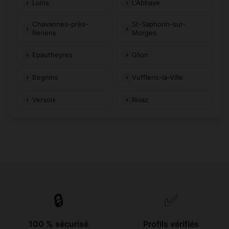
Luins
L'Abbaye
Chavannes-près-
St-Saphorin-sur-
Renens
Morges
Epautheyres
Glion
Begnins
Vufflens-la-Ville
Versoix
Rivaz
🔒
✅
100 % sécurisé
Profils vérifiés