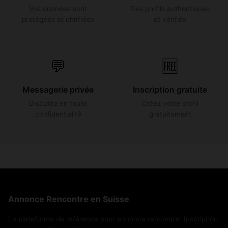
Vos données sont
Des profils authentiques
protégées et chiffrées
et vérifiés
💬
🆓
Messagerie privée
Inscription gratuite
Discutez en toute
Créez votre profil
confidentialité
gratuitement
Annonce Rencontre en Suisse
La plateforme de référence pour annonce rencontre. Inscription