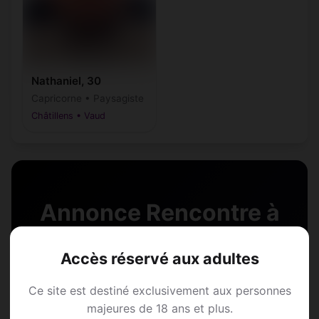
Nathaniel, 30
Capricorne • Paysagiste
Châtillens • Vaud
Annonce Rencontre à
Châtillens
Accès réservé aux adultes
Rejoins les membres de Châtillens et des
Ce site est destiné exclusivement aux personnes
alentours !
majeures de 18 ans et plus.