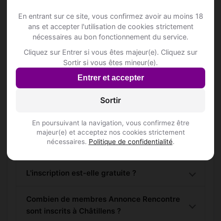
En entrant sur ce site, vous confirmez avoir au moins 18
S'inscrire gratuitement
ans et accepter l'utilisation de cookies strictement
nécessaires au bon fonctionnement du service.
Cliquez sur Entrer si vous êtes majeur(e). Cliquez sur
Sortir si vous êtes mineur(e).
Entrer et accepter
Questions fréquentes
Sortir
En poursuivant la navigation, vous confirmez être
majeur(e) et acceptez nos cookies strictement
Comment trouver Annonce Rencontre à
nécessaires.
Politique de confidentialité
.
Châtillens ?
L'inscription est-elle gratuite ?
Combien de membres Annonce Rencontre
sont inscrits à Châtillens ?