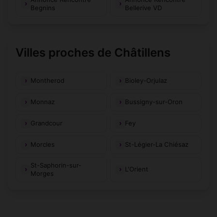
Begnins
Bellerive VD
Villes proches de Châtillens
Montherod
Bioley-Orjulaz
Monnaz
Bussigny-sur-Oron
Grandcour
Fey
Morcles
St-Légier-La Chiésaz
St-Saphorin-sur-
L'Orient
Morges