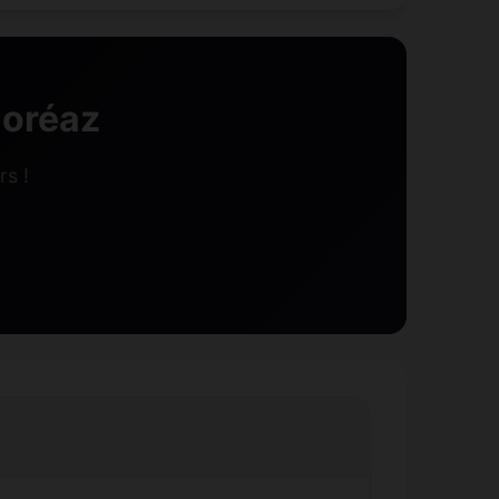
oréaz
s !