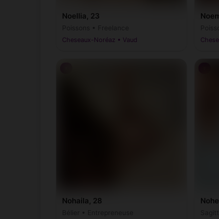
Noellia, 23
Noem
Poissons • Freelance
Poiss
Cheseaux-Noréaz • Vaud
Chese
♀
♀
Nohaila, 28
Nohe
Bélier • Entrepreneuse
Sagit