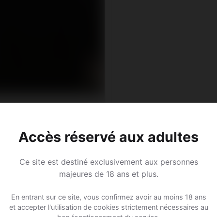
r, 40
corne • Professeur de yoga
aux-Noréaz • Vaud
Accès réservé aux adultes
Ce site est destiné exclusivement aux personnes
majeures de 18 ans et plus.
En entrant sur ce site, vous confirmez avoir au moins 18 ans
et accepter l'utilisation de cookies strictement nécessaires au