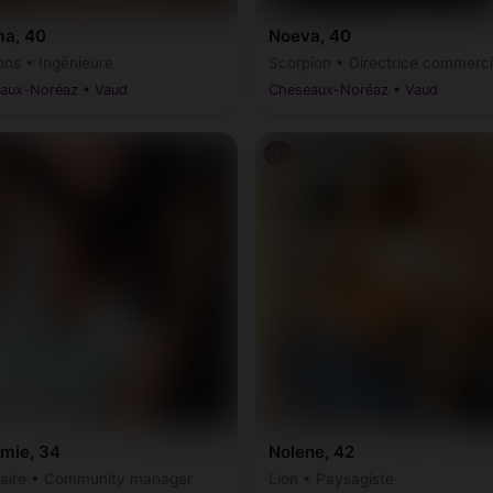
a, 40
Noeva, 40
ons • Ingénieure
Scorpion • Directrice commerci
aux-Noréaz • Vaud
Cheseaux-Noréaz • Vaud
♀
mie, 34
Nolene, 42
taire • Community manager
Lion • Paysagiste