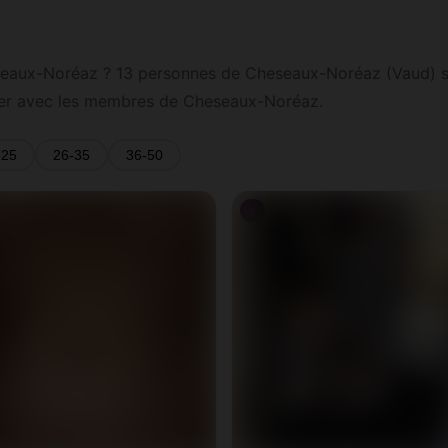
aux-Noréaz ? 13 personnes de Cheseaux-Noréaz (Vaud) sont 
ter avec les membres de Cheseaux-Noréaz.
-25
26-35
36-50
♀