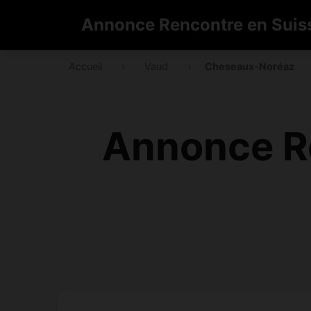
Annonce Rencontre en Suis
Accueil
›
Vaud
›
Cheseaux-Noréaz
Annonce R