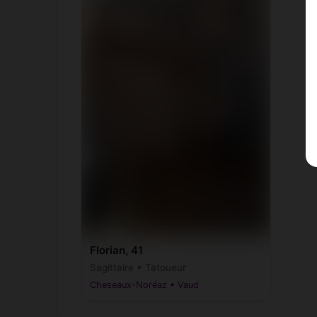
Florian, 41
Sagittaire • Tatoueur
Cheseaux-Noréaz • Vaud