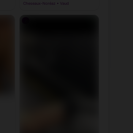
Cheseaux-Noréaz • Vaud
♂