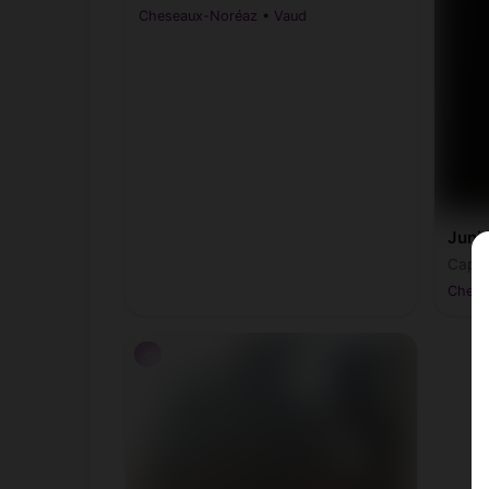
Cheseaux-Noréaz • Vaud
Junio
Capri
Chese
♂