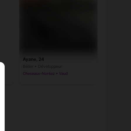
Ayane, 24
Bélier • Développeur
Cheseaux-Noréaz • Vaud