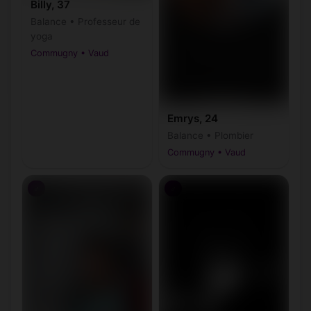
Billy, 37
Balance • Professeur de
yoga
Commugny • Vaud
Emrys, 24
Balance • Plombier
Commugny • Vaud
♂
♂