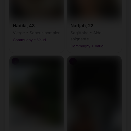
Nadila, 43
Nadjah, 22
Vierge • Sapeur-pompier
Sagittaire • Aide-
soignante
Commugny • Vaud
Commugny • Vaud
♂
♂