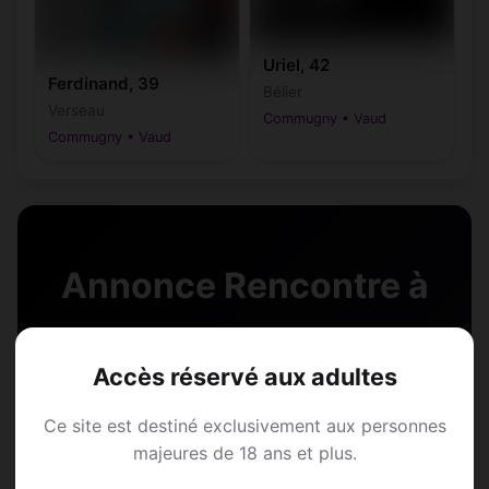
Uriel, 42
Ferdinand, 39
Bélier
Verseau
Commugny • Vaud
Commugny • Vaud
Annonce Rencontre à
Commugny
Accès réservé aux adultes
Rejoins les membres de Commugny et des
Ce site est destiné exclusivement aux personnes
alentours !
majeures de 18 ans et plus.