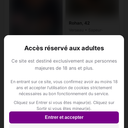
Rohan, 42
Verseau • Sapeur-
pompier
Crans VD • Vaud
Accès réservé aux adultes
Soen, 25
Verseau • Boulanger
Ce site est destiné exclusivement aux personnes
Crans VD • Vaud
majeures de 18 ans et plus.
En entrant sur ce site, vous confirmez avoir au moins 18
ans et accepter l'utilisation de cookies strictement
nécessaires au bon fonctionnement du service.
Cliquez sur Entrer si vous êtes majeur(e). Cliquez sur
Annonce Rencontre à
Sortir si vous êtes mineur(e).
Crans VD
Entrer et accepter