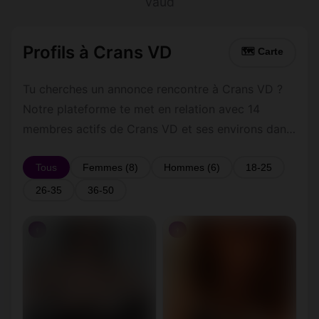
Vaud
Profils à Crans VD
🗺 Carte
Tu cherches un annonce rencontre à Crans VD ?
Notre plateforme te met en relation avec 14
membres actifs de Crans VD et ses environs dans
le Vaud. Inscris-toi gratuitement pour contacter
les membres de Crans VD et les alentours.
Tous
Femmes (8)
Hommes (6)
18-25
26-35
36-50
♀
♀