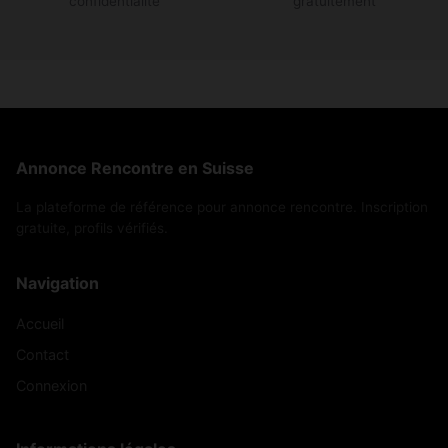
confidentialité
gratuitement
Annonce Rencontre en Suisse
La plateforme de référence pour annonce rencontre. Inscription
gratuite, profils vérifiés.
Navigation
Accueil
Contact
Connexion