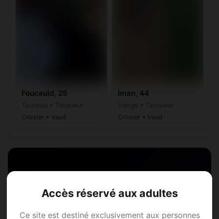
Foucauld, 25
Iman, 44
Taureau • Tatoueur
Vierge • Tatoueur
Crissier • Vaud
Crissier • Vaud
Annonce Rencontre à
Accès réservé aux adultes
Crissier
Ce site est destiné exclusivement aux personnes