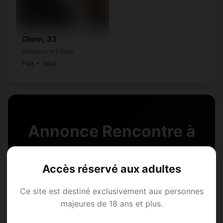
Glenn, 33
Balance • Pilote
Fiez • Vaud
Annonce Rencontre à
Fiez
Accès réservé aux adultes
Rejoins les membres de Fiez et des
Ce site est destiné exclusivement aux personnes
alentours !
majeures de 18 ans et plus.