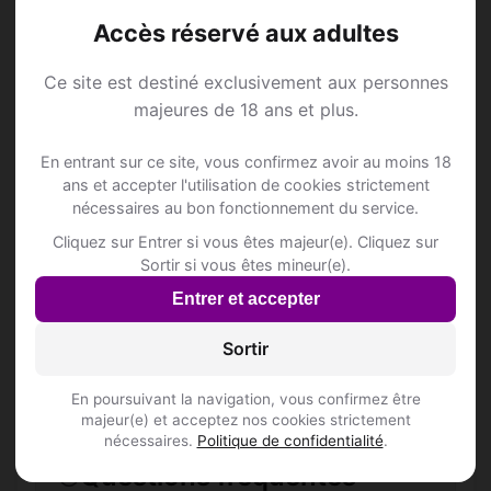
Accès réservé aux adultes
Ce site est destiné exclusivement aux personnes
Annonce Rencontre à
majeures de 18 ans et plus.
Bichelsee
En entrant sur ce site, vous confirmez avoir au moins 18
ans et accepter l'utilisation de cookies strictement
nécessaires au bon fonctionnement du service.
Rejoins les membres de Bichelsee et des
Cliquez sur Entrer si vous êtes majeur(e). Cliquez sur
alentours !
Sortir si vous êtes mineur(e).
Entrer et accepter
S'inscrire gratuitement
Sortir
En poursuivant la navigation, vous confirmez être
majeur(e) et acceptez nos cookies strictement
nécessaires.
Politique de confidentialité
.
Questions fréquentes