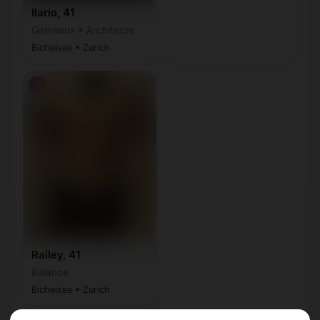
Ilario, 41
Gémeaux • Architecte
Bichelsee • Zurich
♂
Railey, 41
Balance
Bichelsee • Zurich