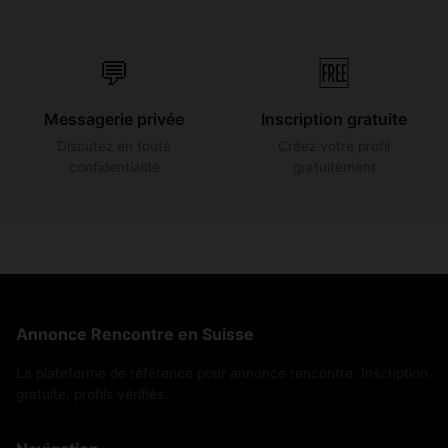
💬
🆓
Messagerie privée
Inscription gratuite
Discutez en toute
Créez votre profil
confidentialité
gratuitement
Annonce Rencontre en Suisse
La plateforme de référence pour annonce rencontre. Inscription
gratuite, profils vérifiés.