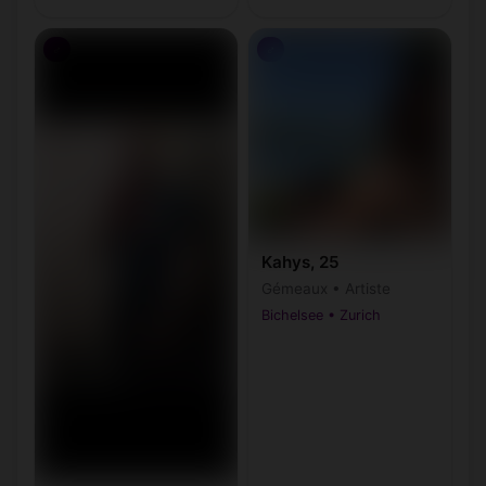
♂
♂
Kahys, 25
Gémeaux • Artiste
Bichelsee • Zurich