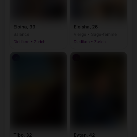
Eloina, 39
Eloisha, 26
Balance
Vierge • Sage-femme
Dietlikon • Zurich
Dietlikon • Zurich
♂
♂
Tibo, 32
Eytan, 42