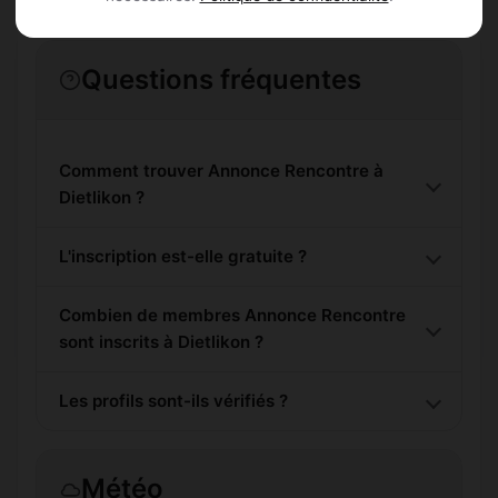
Questions fréquentes
Comment trouver Annonce Rencontre à
Dietlikon ?
L'inscription est-elle gratuite ?
Combien de membres Annonce Rencontre
sont inscrits à Dietlikon ?
Les profils sont-ils vérifiés ?
Météo