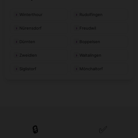
Winterthour
Rudolfingen
Nürensdorf
Freudwil
Dürnten
Boppelsen
Zweidlen
Waltalingen
Siglistorf
Mönchaltorf
🔒
✅