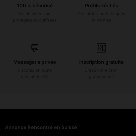
100 % sécurisé
Profils vérifiés
Vos données sont
Des profils authentiques
protégées et chiffrées
et vérifiés
💬
🆓
Messagerie privée
Inscription gratuite
Discutez en toute
Créez votre profil
confidentialité
gratuitement
Annonce Rencontre en Suisse