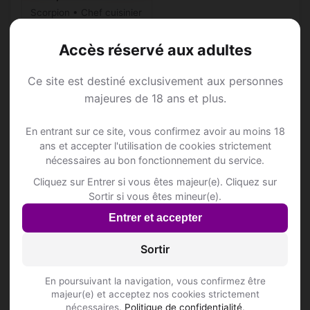
Scorpion • Chef cuisinier
Dietlikon • Zurich
Accès réservé aux adultes
Ce site est destiné exclusivement aux personnes
majeures de 18 ans et plus.
Annonce Rencontre à
En entrant sur ce site, vous confirmez avoir au moins 18
ans et accepter l'utilisation de cookies strictement
Dietlikon
nécessaires au bon fonctionnement du service.
Cliquez sur Entrer si vous êtes majeur(e). Cliquez sur
Rejoins les membres de Dietlikon et des
Sortir si vous êtes mineur(e).
alentours !
Entrer et accepter
Sortir
S'inscrire gratuitement
En poursuivant la navigation, vous confirmez être
majeur(e) et acceptez nos cookies strictement
nécessaires.
Politique de confidentialité
.