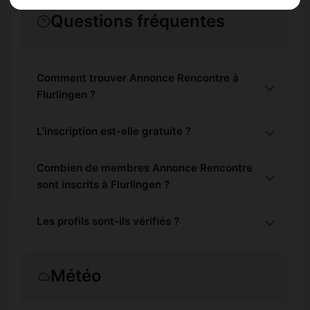
Questions fréquentes
Comment trouver Annonce Rencontre à
Flurlingen ?
L'inscription est-elle gratuite ?
Combien de membres Annonce Rencontre
sont inscrits à Flurlingen ?
Les profils sont-ils vérifiés ?
Météo