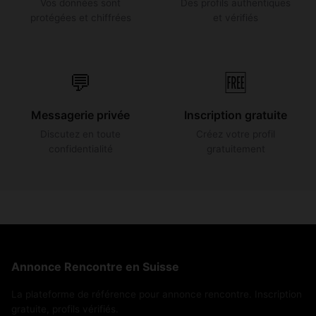
Vos données sont
Des profils authentiques
protégées et chiffrées
et vérifiés
💬
🆓
Messagerie privée
Inscription gratuite
Discutez en toute
Créez votre profil
confidentialité
gratuitement
Annonce Rencontre en Suisse
La plateforme de référence pour annonce rencontre. Inscription
gratuite, profils vérifiés.