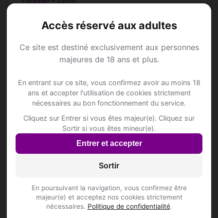
Flurlingen • Zurich
Accès réservé aux adultes
Ce site est destiné exclusivement aux personnes
majeures de 18 ans et plus.
Annonce Rencontre à
En entrant sur ce site, vous confirmez avoir au moins 18
Flurlingen
ans et accepter l'utilisation de cookies strictement
nécessaires au bon fonctionnement du service.
Rejoins les membres de Flurlingen et des
Cliquez sur Entrer si vous êtes majeur(e). Cliquez sur
Sortir si vous êtes mineur(e).
alentours !
Entrer et accepter
S'inscrire gratuitement
Sortir
En poursuivant la navigation, vous confirmez être
majeur(e) et acceptez nos cookies strictement
nécessaires.
Politique de confidentialité
.