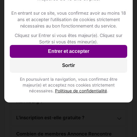
alentours !
En entrant sur ce site, vous confirmez avoir au moins 18
ans et accepter l'utilisation de cookies strictement
S'inscrire gratuitement
nécessaires au bon fonctionnement du service.
Cliquez sur Entrer si vous êtes majeur(e). Cliquez sur
Sortir si vous êtes mineur(e).
Entrer et accepter
Sortir
Questions fréquentes
En poursuivant la navigation, vous confirmez être
majeur(e) et acceptez nos cookies strictement
nécessaires.
Politique de confidentialité
.
Comment trouver Annonce Rencontre à
Herrliberg ?
L'inscription est-elle gratuite ?
Combien de membres Annonce Rencontre