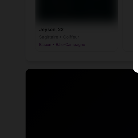
Jeyson, 22
Sagittaire • Coiffeur
Blauen • Bâle-Campagne