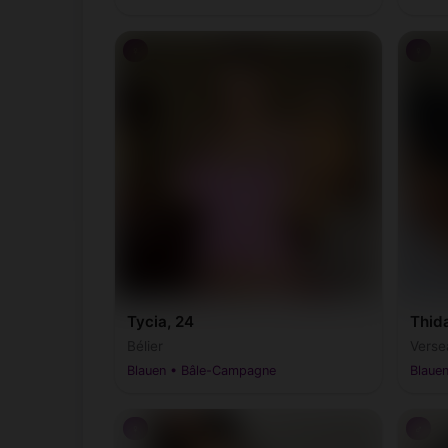
♀
♀
Tycia, 24
Thid
Bélier
Verse
Blauen • Bâle-Campagne
Blaue
♀
♂