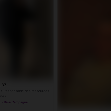
, 37
r • Responsable des ressources
ines
n • Bâle-Campagne