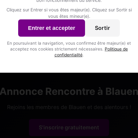
bon fonctionnement du service.
Blauen • Bâle-Campagne
Cliquez sur Entrer si vous êtes majeur(e). Cliquez sur Sortir si
vous êtes mineur(e).
Sortir
Entrer et accepter
En poursuivant la navigation, vous confirmez être majeur(e) et
acceptez nos cookies strictement nécessaires.
Politique de
confidentialité
.
Annonce Rencontre à Blaue
Rejoins les membres de Blauen et des alentours !
S'inscrire gratuitement