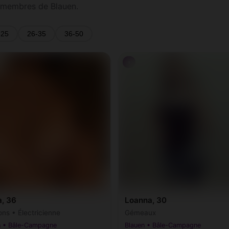
 membres de Blauen.
-25
26-35
36-50
♀
a, 36
Loanna, 30
ons • Électricienne
Gémeaux
n • Bâle-Campagne
Blauen • Bâle-Campagne