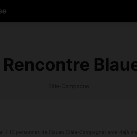
se
Rencontre Blau
Bâle-Campagne
 ? 15 personnes de Blauen (Bâle-Campagne) sont déjà inscri