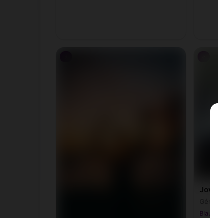
♂
♂
Jova
Gémea
Blaue