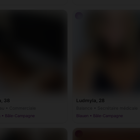
♀
a, 38
Ludmyla, 28
au • Commerciale
Balance • Secrétaire médicale
n • Bâle-Campagne
Blauen • Bâle-Campagne
♂