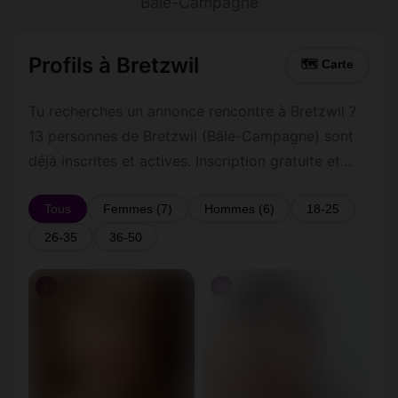
Bâle-Campagne
Profils à Bretzwil
🗺 Carte
Tu recherches un annonce rencontre à Bretzwil ?
13 personnes de Bretzwil (Bâle-Campagne) sont
déjà inscrites et actives. Inscription gratuite et
rapide pour commencer à tchatter avec les
membres de Bretzwil.
Tous
Femmes (7)
Hommes (6)
18-25
26-35
36-50
♀
♀