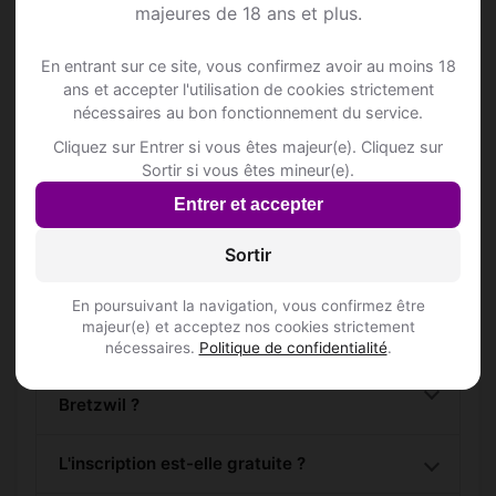
majeures de 18 ans et plus.
Rejoins les membres de Bretzwil et des
alentours !
En entrant sur ce site, vous confirmez avoir au moins 18
ans et accepter l'utilisation de cookies strictement
nécessaires au bon fonctionnement du service.
S'inscrire gratuitement
Cliquez sur Entrer si vous êtes majeur(e). Cliquez sur
Sortir si vous êtes mineur(e).
Entrer et accepter
Sortir
Questions fréquentes
En poursuivant la navigation, vous confirmez être
majeur(e) et acceptez nos cookies strictement
nécessaires.
Politique de confidentialité
.
Comment trouver Annonce Rencontre à
Bretzwil ?
L'inscription est-elle gratuite ?