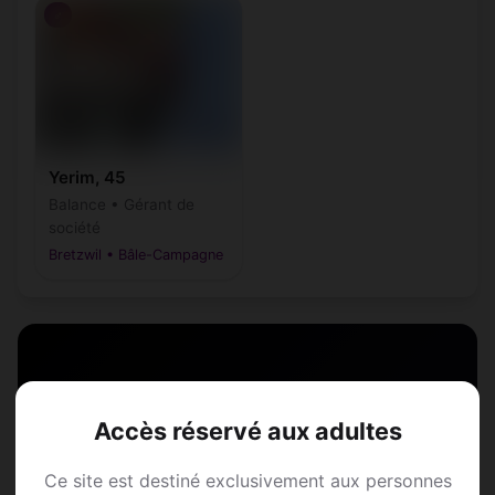
♂
Yerim, 45
Balance • Gérant de
société
Bretzwil • Bâle-Campagne
Annonce Rencontre à
Accès réservé aux adultes
Bretzwil
Ce site est destiné exclusivement aux personnes