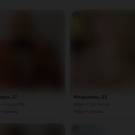
♀
eppa, 27
Rouguiatou, 23
r • Comptable
Bélier • Opticienne
r • Grisons
Filisur • Grisons
♂