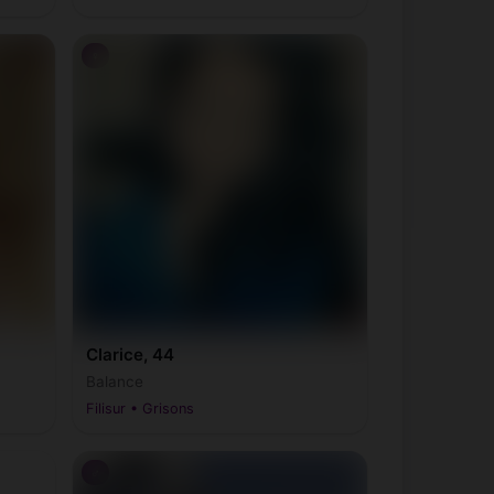
♀
Clarice, 44
Balance
Filisur • Grisons
♂