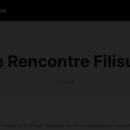
se
Rencontre Filis
Grisons
3 membres de Filisur (Grisons) sur notre plateforme. Inscripti