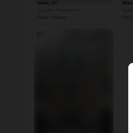
Isaak, 27
Wiss
Cancer • Pharmacien
Sagitt
Filisur • Grisons
Filisu
♂