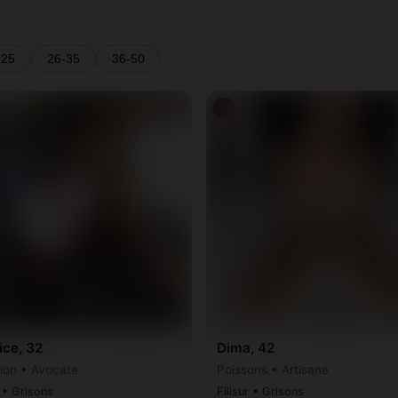
-25
26-35
36-50
♀
ice, 32
Dima, 42
ion • Avocate
Poissons • Artisane
r • Grisons
Filisur • Grisons