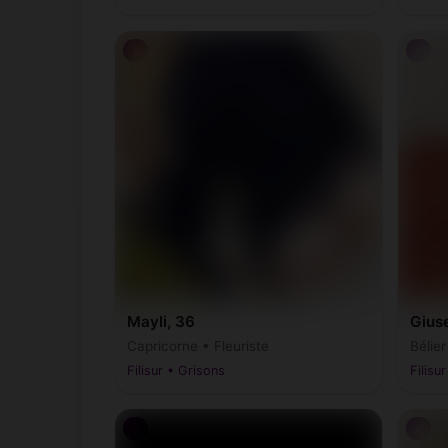
♀
♀
Mayli, 36
Gius
Capricorne • Fleuriste
Bélie
Filisur • Grisons
Filisu
♂
♂