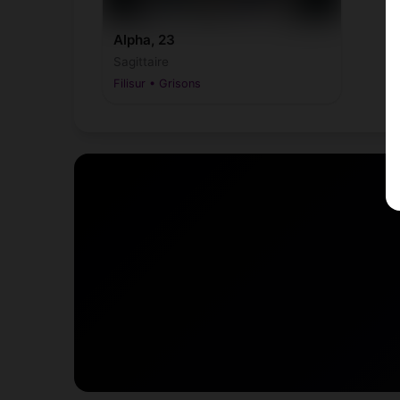
Alpha, 23
Sagittaire
Filisur • Grisons