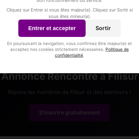
bon fonctionnement du service.
Cliquez sur Entrer si vous êtes majeur(e). Cliquez sur Sortir si
vous êtes mineur(e).
Sortir
Entrer et accepter
En poursuivant la navigation, vous confirmez être majeur(e) et
acceptez nos cookies strictement nécessaires.
Politique de
confidentialité
.
Annonce Rencontre à Filisur
Rejoins les membres de Filisur et des alentours !
S'inscrire gratuitement