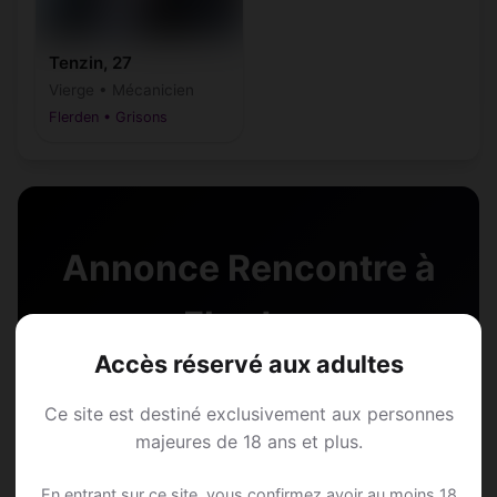
Tenzin, 27
Vierge • Mécanicien
Flerden • Grisons
Annonce Rencontre à
Flerden
Accès réservé aux adultes
Rejoins les membres de Flerden et des
alentours !
Ce site est destiné exclusivement aux personnes
majeures de 18 ans et plus.
S'inscrire gratuitement
En entrant sur ce site, vous confirmez avoir au moins 18