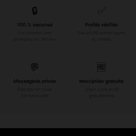
🔒
✅
100 % sécurisé
Profils vérifiés
Vos données sont
Des profils authentiques
protégées et chiffrées
et vérifiés
💬
🆓
Messagerie privée
Inscription gratuite
Discutez en toute
Créez votre profil
confidentialité
gratuitement