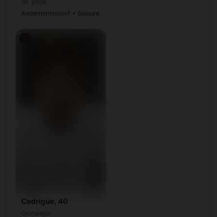
de yoga
Aedermannsdorf • Soleure
♂
Cedrigue, 40
Gémeaux