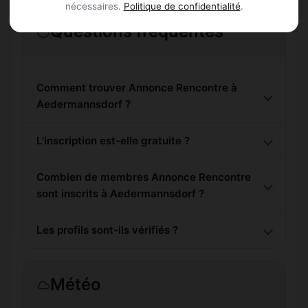
nécessaires.
Politique de confidentialité
.
Questions fréquentes
Comment trouver Annonce Rencontre à
Aedermannsdorf ?
L'inscription est-elle gratuite ?
Combien de membres Annonce Rencontre
sont inscrits à Aedermannsdorf ?
Les profils sont-ils vérifiés ?
Météo