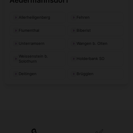
Aedermannsdorf
Allerheiligenberg
Fehren
Flumenthal
Biberist
Unterramsern
Wangen b. Olten
Weissenstein b.
Holderbank SO
Solothurn
Deitingen
Brügglen
🔒
✅