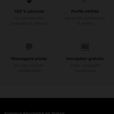
100 % sécurisé
Profils vérifiés
Vos données sont
Des profils authentiques
protégées et chiffrées
et vérifiés
💬
🆓
Messagerie privée
Inscription gratuite
Discutez en toute
Créez votre profil
confidentialité
gratuitement
Annonce Rencontre en Suisse