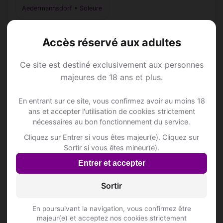
Aedermannsdorf • Soleure
Accès réservé aux adultes
Ce site est destiné exclusivement aux personnes
Annonce Rencontre à
majeures de 18 ans et plus.
Aedermannsdorf
En entrant sur ce site, vous confirmez avoir au moins 18
ans et accepter l'utilisation de cookies strictement
nécessaires au bon fonctionnement du service.
Rejoins les membres de Aedermannsdorf
Cliquez sur Entrer si vous êtes majeur(e). Cliquez sur
et des alentours !
Sortir si vous êtes mineur(e).
Entrer et accepter
S'inscrire gratuitement
Sortir
En poursuivant la navigation, vous confirmez être
majeur(e) et acceptez nos cookies strictement