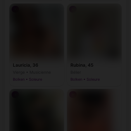
♀
♀
Lauricia, 36
Rubina, 45
Vierge • Musicienne
Bélier
Bolken • Soleure
Bolken • Soleure
♀
♀