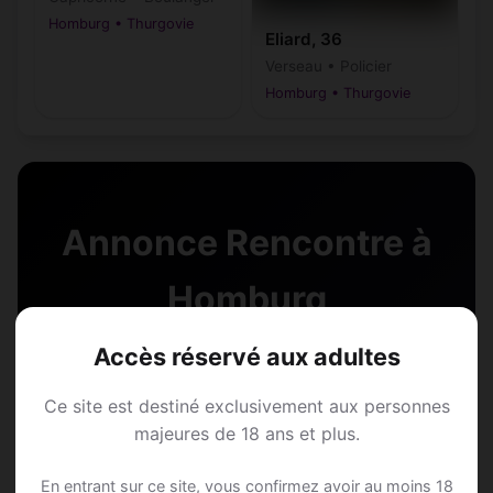
Homburg • Thurgovie
Eliard, 36
Verseau • Policier
Homburg • Thurgovie
Annonce Rencontre à
Homburg
Accès réservé aux adultes
Rejoins les membres de Homburg et des
alentours !
Ce site est destiné exclusivement aux personnes
majeures de 18 ans et plus.
S'inscrire gratuitement
En entrant sur ce site, vous confirmez avoir au moins 18