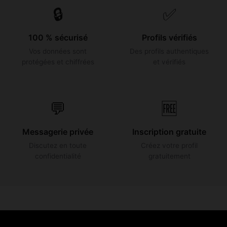
🔒
✅
100 % sécurisé
Profils vérifiés
Vos données sont
Des profils authentiques
protégées et chiffrées
et vérifiés
💬
🆓
Messagerie privée
Inscription gratuite
Discutez en toute
Créez votre profil
confidentialité
gratuitement