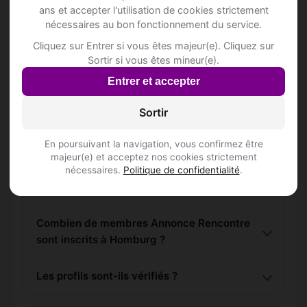
ans et accepter l'utilisation de cookies strictement
nécessaires au bon fonctionnement du service.
Cliquez sur Entrer si vous êtes majeur(e). Cliquez sur
Sortir si vous êtes mineur(e).
Questions fréquentes
Entrer et accepter
Sortir
Comment trouver Annonce Rencontre à
En poursuivant la navigation, vous confirmez être
Homburg ?
majeur(e) et acceptez nos cookies strictement
nécessaires.
Politique de confidentialité
.
L'inscription est-elle gratuite ?
Combien de membres Annonce Rencontre
sont inscrits à Homburg ?
Les profils sont-ils vérifiés ?