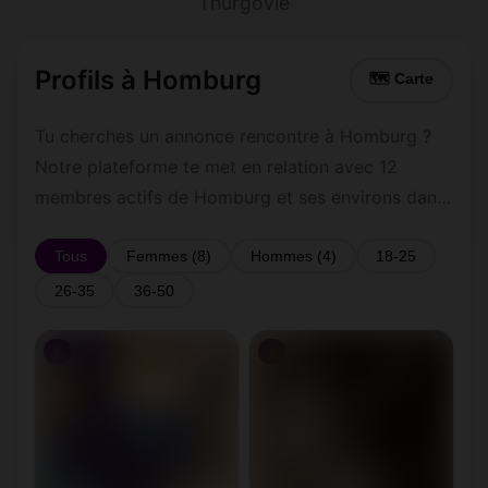
Thurgovie
Profils à Homburg
🗺 Carte
Tu cherches un annonce rencontre à Homburg ?
Notre plateforme te met en relation avec 12
membres actifs de Homburg et ses environs dans
le Thurgovie. Inscris-toi gratuitement pour
contacter les membres de Homburg et les
Tous
Femmes (8)
Hommes (4)
18-25
alentours.
26-35
36-50
♀
♀