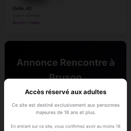
Delio, 42
Lion • Infirmier
Bruson • Valais
Annonce Rencontre à
Bruson
Accès réservé aux adultes
Rejoins les membres de Bruson et des
alentours !
Ce site est destiné exclusivement aux personnes
majeures de 18 ans et plus.
S'inscrire gratuitement
En entrant sur ce site, vous confirmez avoir au moins 18