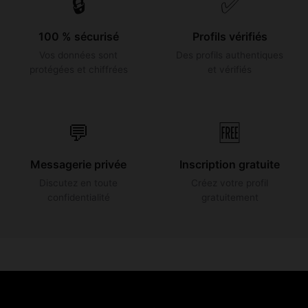
🔒
✅
100 % sécurisé
Profils vérifiés
Vos données sont
Des profils authentiques
protégées et chiffrées
et vérifiés
💬
🆓
Messagerie privée
Inscription gratuite
Discutez en toute
Créez votre profil
confidentialité
gratuitement