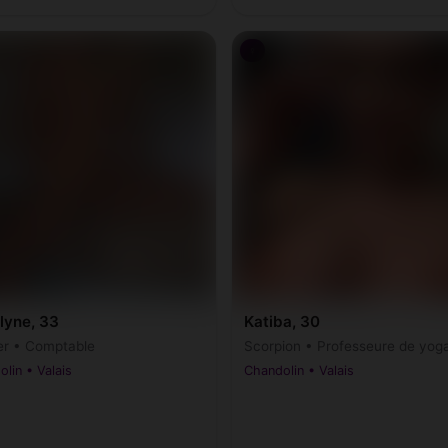
♀
lyne, 33
Katiba, 30
r • Comptable
Scorpion • Professeure de yog
lin • Valais
Chandolin • Valais