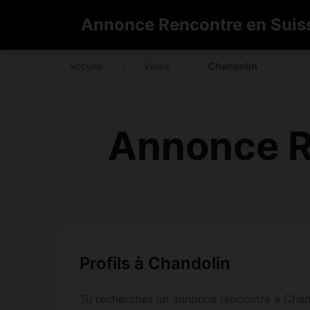
Annonce Rencontre en Suis
Accueil
›
Valais
›
Chandolin
Annonce R
Profils à Chandolin
Tu recherches un annonce rencontre à Chandol