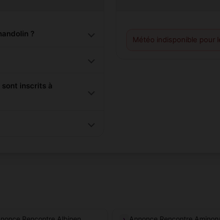
andolin ?
Météo indisponible pour 
ont inscrits à
nonce Rencontre Albinen
Annonce Rencontre Aminon