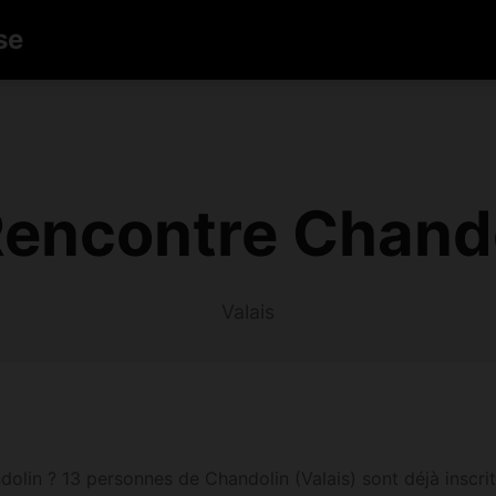
se
encontre Chando
Valais
in ? 13 personnes de Chandolin (Valais) sont déjà inscrites