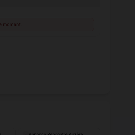
le moment.
a
Annonce Rencontre Anzère