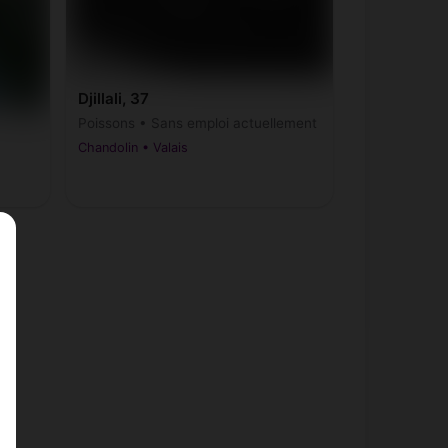
Djillali, 37
Poissons • Sans emploi actuellement
Chandolin • Valais