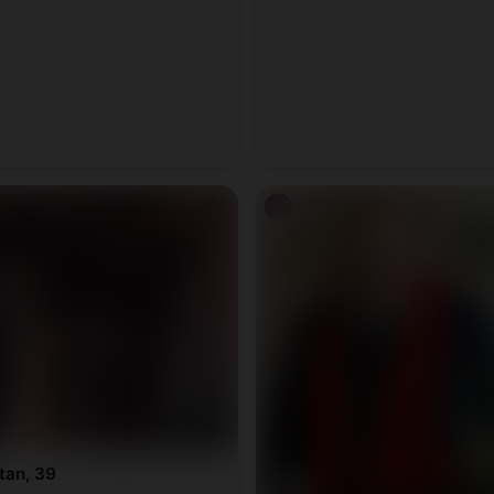
♂
tan, 39