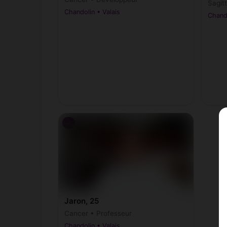
Sagitt
Chandolin • Valais
Chando
♂
Jaron, 25
Cancer • Professeur
Chandolin • Valais