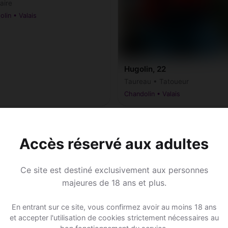
aire
lin • Valais
Hugolin, 22
Taureau • Tatoueur
Chandolin • Valais
Accès réservé aux adultes
Ce site est destiné exclusivement aux personnes
majeures de 18 ans et plus.
En entrant sur ce site, vous confirmez avoir au moins 18 ans
et accepter l'utilisation de cookies strictement nécessaires au