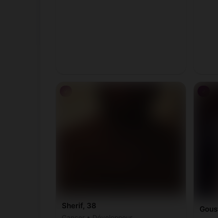
♂
♂
Sherif, 38
Gous
Cancer • Développeur