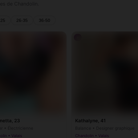
es de Chandolin.
-25
26-35
36-50
♀
netta, 23
Kathalyne, 41
r • Électricienne
Balance • Designer graphique
lin • Valais
Chandolin • Valais