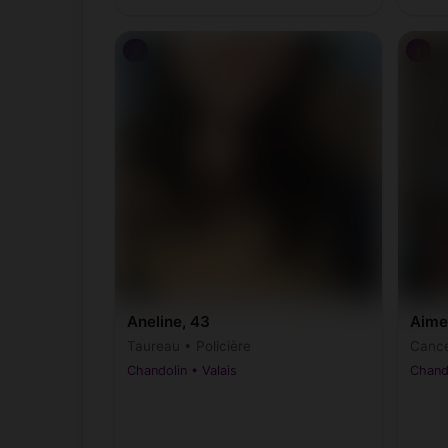
♀
♀
Aneline, 43
Aime
Taureau • Policière
Cance
Chandolin • Valais
Chando