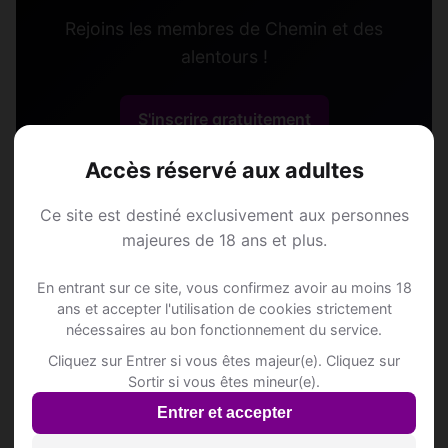
Rejoins les membres de Chemin et des
alentours !
S'inscrire gratuitement
Accès réservé aux adultes
Ce site est destiné exclusivement aux personnes
majeures de 18 ans et plus.
Questions fréquentes
En entrant sur ce site, vous confirmez avoir au moins 18
ans et accepter l'utilisation de cookies strictement
nécessaires au bon fonctionnement du service.
Comment trouver Annonce Rencontre à
Cliquez sur Entrer si vous êtes majeur(e). Cliquez sur
Chemin ?
Sortir si vous êtes mineur(e).
Entrer et accepter
L'inscription est-elle gratuite ?