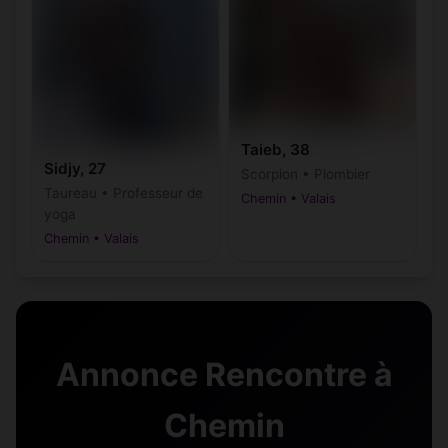
Taieb, 38
Sidjy, 27
Scorpion • Plombier
Taureau • Professeur de
Chemin • Valais
yoga
Chemin • Valais
Annonce Rencontre à
Chemin