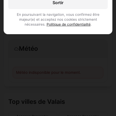
Sortir
Combien de membres Annonce Rencontre
sont inscrits à Chemin ?
En poursuivant la navigation, vous confirmez être
majeur(e) et acceptez nos cookies strictement
nécessaires.
Politique de confidentialité
.
Les profils sont-ils vérifiés ?
Météo
Météo indisponible pour le moment.
Top villes de Valais