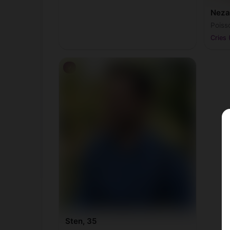
Neza
Poiss
Cries 
♂
Sten, 35