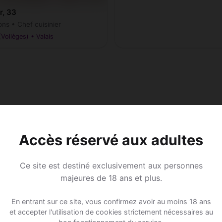
r, 33
ons • Chef cuisinier
(Vollèges) • Valais
Accès réservé aux adultes
Ce site est destiné exclusivement aux personnes
majeures de 18 ans et plus.
En entrant sur ce site, vous confirmez avoir au moins 18 ans
et accepter l'utilisation de cookies strictement nécessaires au