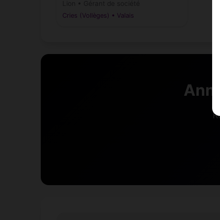
Lion • Gérant de société
Cries (Vollèges) • Valais
Anno
R