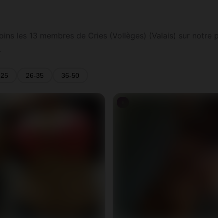
oins les 13 membres de Cries (Vollèges) (Valais) sur notre p
.
-25
26-35
36-50
♀