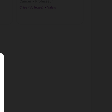
Cancer • Professeur
Cries (Vollèges) • Valais