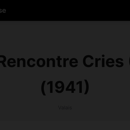
se
encontre Cries 
(1941)
Valais