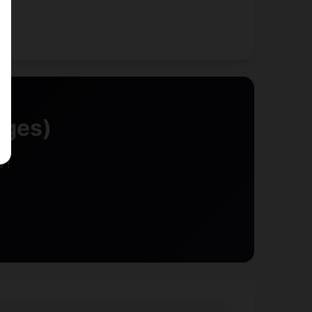
èges)
 !