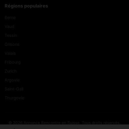
Régions populaires
Berne
Vaud
Tessin
Grisons
Valais
Fribourg
Zurich
Argovie
Saint-Gall
Thurgovie
© 2026 Annonce Rencontre en Suisse. Tous droits réservés.