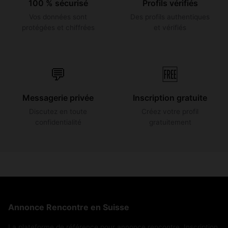
100 % sécurisé
Profils vérifiés
Vos données sont
Des profils authentiques
protégées et chiffrées
et vérifiés
💬
🆓
Messagerie privée
Inscription gratuite
Discutez en toute
Créez votre profil
confidentialité
gratuitement
Annonce Rencontre en Suisse
La plateforme de référence pour annonce rencontre. Inscription