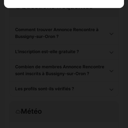
Questions fréquentes
Comment trouver Annonce Rencontre à
Bussigny-sur-Oron ?
L'inscription est-elle gratuite ?
Combien de membres Annonce Rencontre
sont inscrits à Bussigny-sur-Oron ?
Les profils sont-ils vérifiés ?
Météo