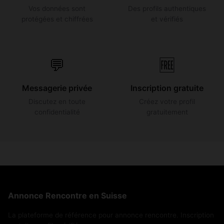
Vos données sont
Des profils authentiques
protégées et chiffrées
et vérifiés
💬
🆓
Messagerie privée
Inscription gratuite
Discutez en toute
Créez votre profil
confidentialité
gratuitement
Annonce Rencontre en Suisse
La plateforme de référence pour annonce rencontre. Inscription