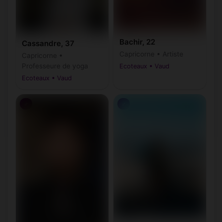
Bachir, 22
Cassandre, 37
Capricorne • Artiste
Capricorne •
Professeure de yoga
Ecoteaux • Vaud
Ecoteaux • Vaud
♂
♂