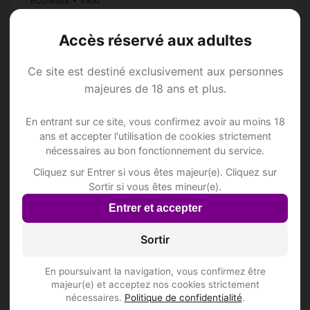
Ecoteaux • Vaud
Accès réservé aux adultes
Ce site est destiné exclusivement aux personnes
Annonce Rencontre à
majeures de 18 ans et plus.
En entrant sur ce site, vous confirmez avoir au moins 18
Ecoteaux
ans et accepter l'utilisation de cookies strictement
nécessaires au bon fonctionnement du service.
Rejoins les membres de Ecoteaux et des
Cliquez sur Entrer si vous êtes majeur(e). Cliquez sur
alentours !
Sortir si vous êtes mineur(e).
Entrer et accepter
S'inscrire gratuitement
Sortir
En poursuivant la navigation, vous confirmez être
majeur(e) et acceptez nos cookies strictement
nécessaires.
Politique de confidentialité
.