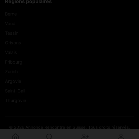
Régions populaires
Berne
Vaud
Tessin
Grisons
Valais
Fribourg
Zurich
Argovie
Saint-Gall
Thurgovie
© 2026 Annonce Rencontre en Suisse. Tous droits réservés.