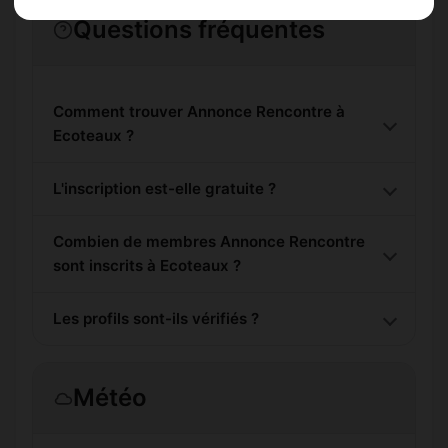
Questions fréquentes
Comment trouver Annonce Rencontre à
Ecoteaux ?
L'inscription est-elle gratuite ?
Combien de membres Annonce Rencontre
sont inscrits à Ecoteaux ?
Les profils sont-ils vérifiés ?
Météo