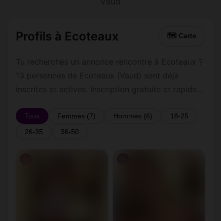
Vaud
Profils à Ecoteaux
🗺 Carte
Tu recherches un annonce rencontre à Ecoteaux ?
13 personnes de Ecoteaux (Vaud) sont déjà
inscrites et actives. Inscription gratuite et rapide
pour commencer à tchatter avec les membres de
Ecoteaux.
Tous
Femmes (7)
Hommes (6)
18-25
26-35
36-50
♀
♀