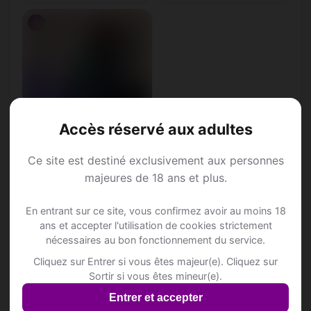
♂
Accès réservé aux adultes
Raymondo, 45
Ce site est destiné exclusivement aux personnes
Scorpion • Architecte
majeures de 18 ans et plus.
Granges SO • Soleure
En entrant sur ce site, vous confirmez avoir au moins 18
ans et accepter l'utilisation de cookies strictement
nécessaires au bon fonctionnement du service.
Cliquez sur Entrer si vous êtes majeur(e). Cliquez sur
Annonce Rencontre à
Sortir si vous êtes mineur(e).
Entrer et accepter