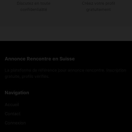
Discutez en toute
Créez votre profil
confidentialité
gratuitement
Annonce Rencontre en Suisse
La plateforme de référence pour annonce rencontre. Inscription
gratuite, profils vérifiés.
Navigation
Accueil
Contact
Connexion