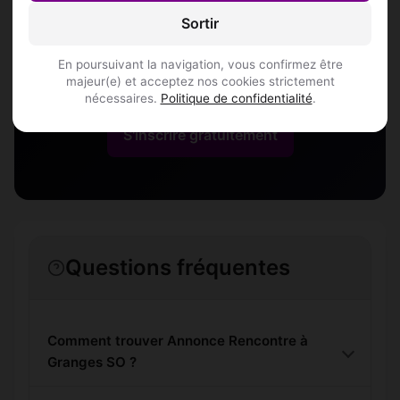
Granges SO
Sortir
Rejoins les membres de Granges SO et
En poursuivant la navigation, vous confirmez être
des alentours !
majeur(e) et acceptez nos cookies strictement
nécessaires.
Politique de confidentialité
.
S'inscrire gratuitement
Questions fréquentes
Comment trouver Annonce Rencontre à
Granges SO ?