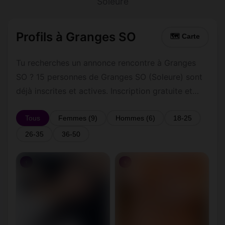
Soleure
Profils à Granges SO
🗺 Carte
Tu recherches un annonce rencontre à Granges
SO ? 15 personnes de Granges SO (Soleure) sont
déjà inscrites et actives. Inscription gratuite et
rapide pour commencer à tchatter avec les
membres de Granges SO.
Tous
Femmes (9)
Hommes (6)
18-25
26-35
36-50
♀
♀