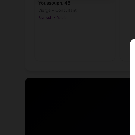
Youssouph, 45
Vierge • Consultant
Bratsch • Valais