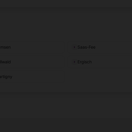
amsen
Saas-Fee
llwald
Ergisch
rtigny