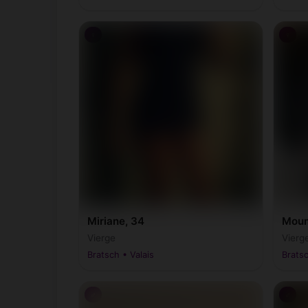
♀
♀
Miriane, 34
Moum
Vierge
Vierg
Bratsch • Valais
Bratsc
♂
♂