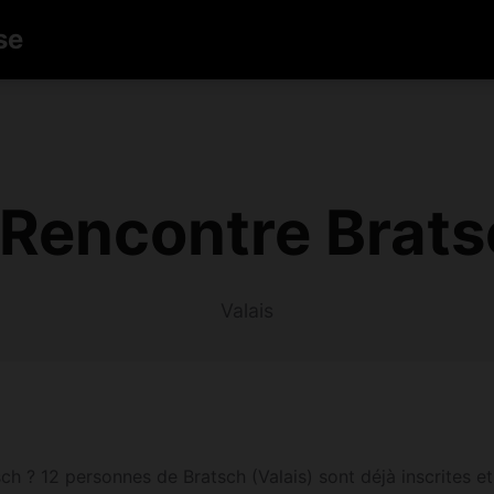
se
Rencontre Brats
Valais
 ? 12 personnes de Bratsch (Valais) sont déjà inscrites et 