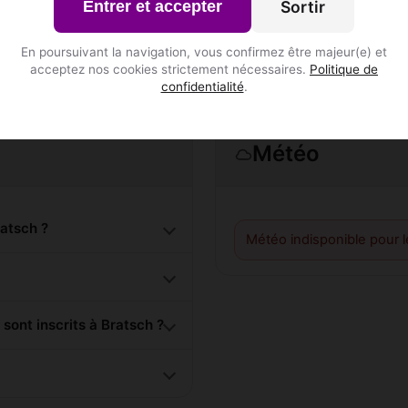
S'inscrire gratuitement
Sortir
Entrer et accepter
En poursuivant la navigation, vous confirmez être majeur(e) et
acceptez nos cookies strictement nécessaires.
Politique de
confidentialité
.
Météo
atsch ?
Météo indisponible pour 
nt inscrits à Bratsch ?