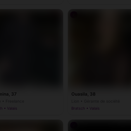
♀
ina, 37
Ouasila, 38
e • Freelance
Lion • Gérante de société
h • Valais
Bratsch • Valais
♂