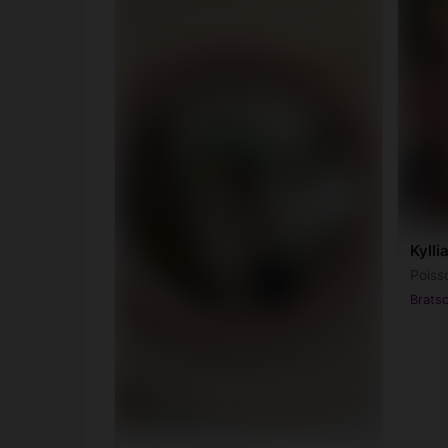
Kylli
Poiss
Bratsc