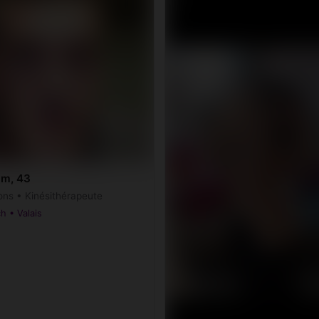
am, 43
ons • Kinésithérapeute
h • Valais