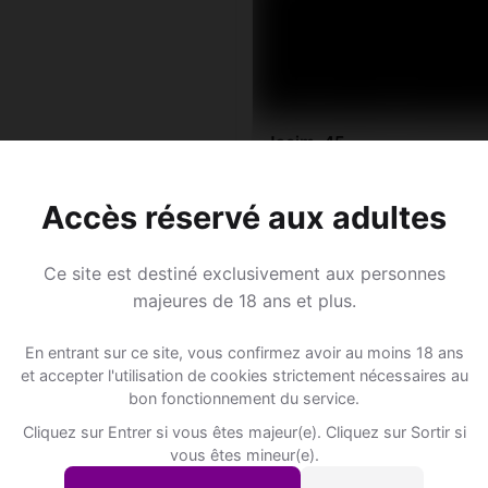
Jacim, 45
Balance • Avocat
Bratsch • Valais
Accès réservé aux adultes
Ce site est destiné exclusivement aux personnes
majeures de 18 ans et plus.
Annonce Rencontre à Bratsc
En entrant sur ce site, vous confirmez avoir au moins 18 ans
et accepter l'utilisation de cookies strictement nécessaires au
bon fonctionnement du service.
Rejoins les membres de Bratsch et des alentours !
Cliquez sur Entrer si vous êtes majeur(e). Cliquez sur Sortir si
vous êtes mineur(e).