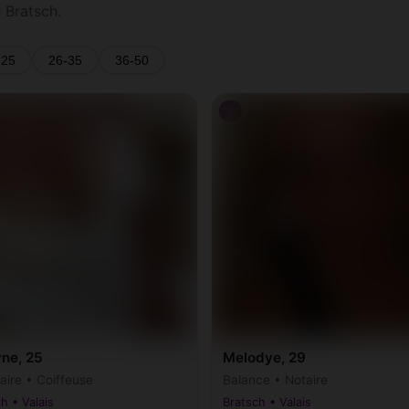
 Bratsch.
-25
26-35
36-50
♀
yne, 25
Melodye, 29
aire • Coiffeuse
Balance • Notaire
h • Valais
Bratsch • Valais