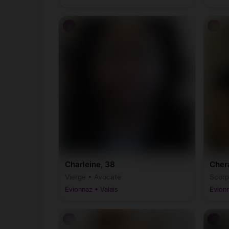
♀
♀
Charleine, 38
Cher
Vierge • Avocate
Scorp
Evionnaz • Valais
Evionn
♀
♂