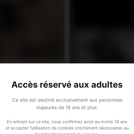
onyn, 40
aire • Chef cuisinier
Accès réservé aux adultes
az • Valais
Ce site est destiné exclusivement aux personnes
majeures de 18 ans et plus.
En entrant sur ce site, vous confirmez avoir au moins 18 ans
et accepter l'utilisation de cookies strictement nécessaires au