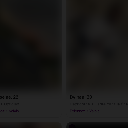
seine, 22
Dylhan, 39
 • Opticien
Capricorne • Cadre dans la fin
az • Valais
Evionnaz • Valais
♂