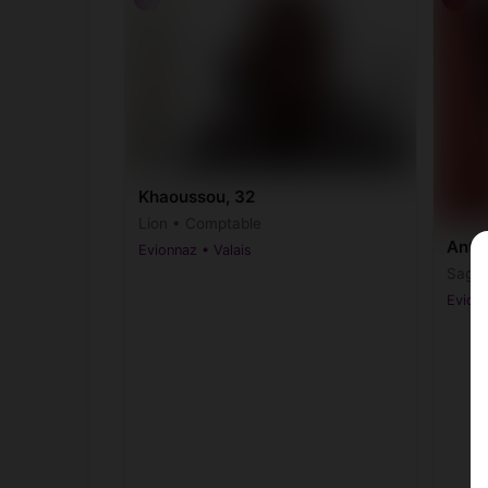
Khaoussou, 32
Lion • Comptable
Anth
Evionnaz • Valais
Sagitt
Evionn