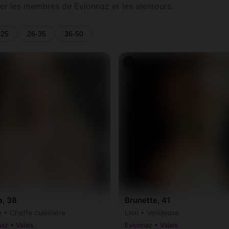
ter les membres de Evionnaz et les alentours.
-25
26-35
36-50
♀
a, 38
Brunette, 41
 • Cheffe cuisinière
Lion • Vendeuse
az • Valais
Evionnaz • Valais