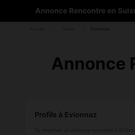
Annonce Rencontre en Suis
Accueil
›
Valais
›
Evionnaz
Annonce R
Profils à Evionnaz
Tu cherches un annonce rencontre à Evionna