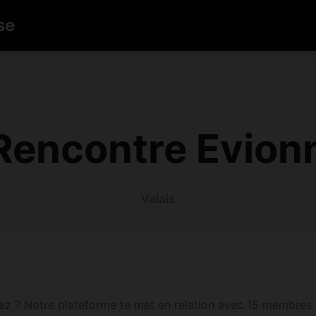
se
encontre Evion
Valais
z ? Notre plateforme te met en relation avec 15 membres a