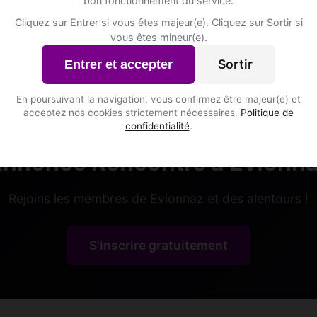
bon fonctionnement du service.
Yacir, 34
Cliquez sur Entrer si vous êtes majeur(e). Cliquez sur Sortir si
vous êtes mineur(e).
Poissons • Chef de projet
Evionnaz • Valais
Sortir
Entrer et accepter
En poursuivant la navigation, vous confirmez être majeur(e) et
acceptez nos cookies strictement nécessaires.
Politique de
confidentialité
.
nnonce Rencontre à Evionn
Rejoins les membres de Evionnaz et des alentours !
S'inscrire gratuitement