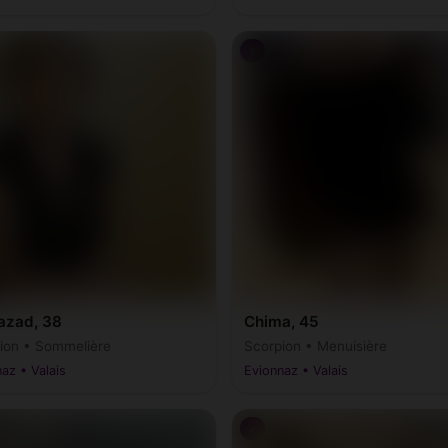
♀
azad, 38
Chima, 45
ion • Sommelière
Scorpion • Menuisière
az • Valais
Evionnaz • Valais
♂